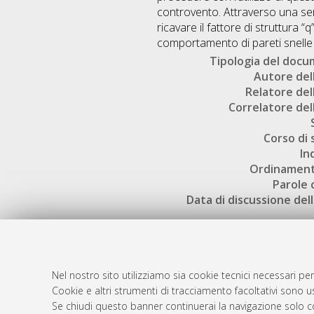
controvento. Attraverso una serie
ricavare il fattore di struttura 
comportamento di pareti snelle e
Tipologia del doc
Autore dell
Relatore dell
Correlatore dell
Corso di 
In
Ordinament
Parole 
Data di discussione dell
Nel nostro sito utilizziamo sia cookie tecnici necessari per
Cookie e altri strumenti di tracciamento facoltativi sono us
AMS Laure
Atom
Se chiudi questo banner continuerai la navigazione solo c
Servizio i