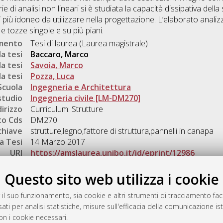
 di analisi non lineari si è studiata la capacità dissipativa dell
“q” più idoneo da utilizzare nella progettazione. L’elaborato anal
 tozze singole e su più piani.
umento
Tesi di laurea (Laurea magistrale)
a tesi
Baccaro, Marco
a tesi
Savoia, Marco
a tesi
Pozza, Luca
Scuola
Ingegneria e Architettura
studio
Ingegneria civile [LM-DM270]
dirizzo
Curriculum: Strutture
o Cds
DM270
chiave
strutture,legno,fattore di struttura,pannelli in canapa
a Tesi
14 Marzo 2017
URI
https://amslaurea.unibo.it/id/eprint/12986
Gestione del documento:
Questo sito web utilizza i cookie
 il suo funzionamento, sia cookie e altri strumenti di tracciamento faco
ati per analisi statistiche, misure sull'efficacia della comunicazione is
a
on i cookie necessari.
mplementato e gestito da
AlmaDL