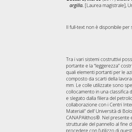
argilla.
[Laurea magistrale], Un
Il full-text non è disponibile per 
Tra i vari sistemi costruttivi pos
portante e la “leggerezza” costr
quali elementi portanti per le az
composto da scarti della lavoraz
mm. Le colle utilizzate sono sp
collocamento in una classifica d
e slegato dalla filiera del petro
collaborazione con i Centri Inte
Materiali” dell’ Università di B
CANAPAlithos®. Nel presente ela
strutturale del pannello al fine 
procedere con l’utilizzo di ques