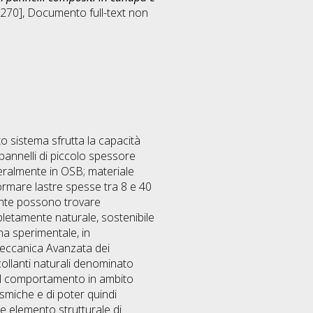
M270]
, Documento full-text non
sto sistema sfrutta la capacità
 pannelli di piccolo spessore
eneralmente in OSB; materiale
formare lastre spesse tra 8 e 40
mente possono trovare
mpletamente naturale, sostenibile
gna sperimentale, in
“Meccanica Avanzata dei
collanti naturali denominato
 il comportamento in ambito
sismiche e di poter quindi
e elemento strutturale di