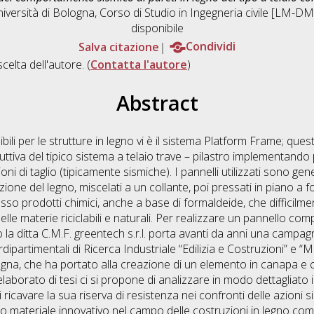
iversità di Bologna, Corso di Studio in
Ingegneria civile [LM-D
disponibile
Salva citazione
Condividi
scelta dell'autore. (
Contatta l'autore
)
Abstract
sibili per le strutture in legno vi è il sistema Platform Frame; que
uttiva del tipico sistema a telaio trave – pilastro implementando
ioni di taglio (tipicamente sismiche). I pannelli utilizzati sono g
ione del legno, miscelati a un collante, poi pressati in piano a 
esso prodotti chimici, anche a base di formaldeide, che difficil
elle materie riciclabili e naturali. Per realizzare un pannello co
lio la ditta C.M.F. greentech s.r.l. porta avanti da anni una campa
rdipartimentali di Ricerca Industriale “Edilizia e Costruzioni” e 
ologna, che ha portato alla creazione di un elemento in canapa e 
borato di tesi ci si propone di analizzare in modo dettagliato
di ricavare la sua riserva di resistenza nei confronti delle azioni 
to materiale innovativo nel campo delle costruzioni in legno com