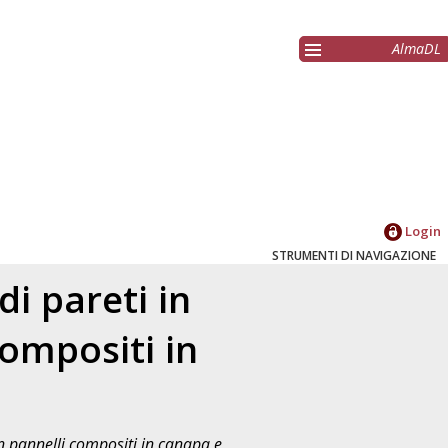
AlmaDL
Login
STRUMENTI DI NAVIGAZIONE
i pareti in
compositi in
on pannelli compositi in canapa e