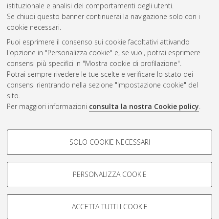
Gestione del documento:
istituzionale e analisi dei comportamenti degli utenti.
Se chiudi questo banner continuerai la navigazione solo con i
cookie necessari.
Puoi esprimere il consenso sui cookie facoltativi attivando
Atom
l'opzione in "Personalizza cookie" e, se vuoi, potrai esprimere
Rss 1.0
consensi più specifici in "Mostra cookie di profilazione".
Potrai sempre rivedere le tue scelte e verificare lo stato dei
Rss 2.0
consensi rientrando nella sezione "Impostazione cookie" del
sito.
Per maggiori informazioni
consulta la nostra Cookie policy
.
AMS Laurea
Servizio implementato e gestito da
AlmaDL
Impostazioni Cookie
COOKIE DI PROFILAZIONE -
SOLO COOKIE NECESSARI
Informativa sulla privacy
FACOLTATIVI
Condizioni d’uso del sito
Si tratta di cookie utilizzati per analizzare le caratteristiche della
navigazione degli utenti, creare profili in base al loro comportamento
PERSONALIZZA COOKIE
sul sito, per analisi di marketing.
Mostra cookie di profilazione
ACCETTA TUTTI I COOKIE
Google/Youtube Video
© ALMA MATER STUDIORUM - Università di Bologna, 2007-2026.
COOKIE TECNICI - NECESSARI