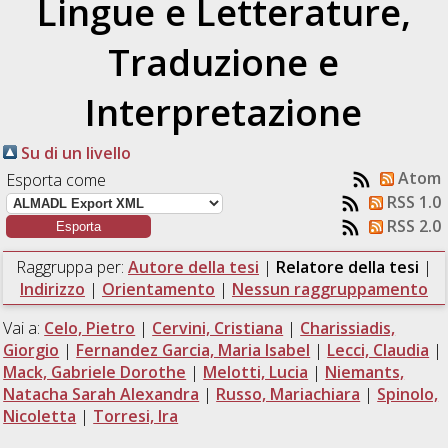
Lingue e Letterature,
Traduzione e
Interpretazione
Su di un livello
Atom
Esporta come
RSS 1.0
RSS 2.0
Raggruppa per:
Autore della tesi
|
Relatore della tesi
|
Indirizzo
|
Orientamento
|
Nessun raggruppamento
Vai a:
Celo, Pietro
|
Cervini, Cristiana
|
Charissiadis,
Giorgio
|
Fernandez Garcia, Maria Isabel
|
Lecci, Claudia
|
Mack, Gabriele Dorothe
|
Melotti, Lucia
|
Niemants,
Natacha Sarah Alexandra
|
Russo, Mariachiara
|
Spinolo,
Nicoletta
|
Torresi, Ira