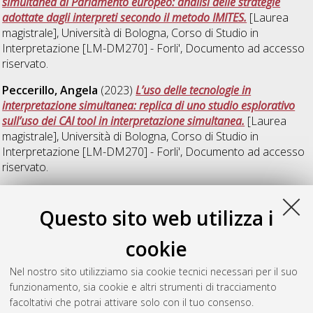
simultanea al Parlamento europeo: analisi delle strategie
adottate dagli interpreti secondo il metodo IMITES.
[Laurea
magistrale], Università di Bologna, Corso di Studio in
Interpretazione [LM-DM270] - Forli'
, Documento ad accesso
riservato.
Peccerillo, Angela
(2023)
L’uso delle tecnologie in
interpretazione simultanea: replica di uno studio esplorativo
sull’uso dei CAI tool in interpretazione simultanea.
[Laurea
magistrale], Università di Bologna, Corso di Studio in
Interpretazione [LM-DM270] - Forli'
, Documento ad accesso
riservato.
Torresi, Ira
Questo sito web utilizza i
cookie
Vuolo, Letizia
(2023)
Interpretazione di conferenza e identità
non binaria: uno studio sperimentale sull'utilizzo del linguaggio
Nel nostro sito utilizziamo sia cookie tecnici necessari per il suo
inclusivo in interpretazione simultanea.
[Laurea magistrale],
funzionamento, sia cookie e altri strumenti di tracciamento
Università di Bologna, Corso di Studio in
Interpretazione [LM-
facoltativi che potrai attivare solo con il tuo consenso.
DM270] - Forli'
, Documento ad accesso riservato.