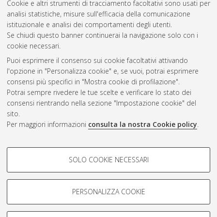
Cookie e altri strumenti di tracciamento facoltativi sono usati per
analisi statistiche, misure sull'efficacia della comunicazione
Questa lista e' stata generata il
Thu Aug 6 20:39:26 2026
istituzionale e analisi dei comportamenti degli utenti.
CEST
.
Se chiudi questo banner continuerai la navigazione solo con i
cookie necessari.
Puoi esprimere il consenso sui cookie facoltativi attivando
Atom
l'opzione in "Personalizza cookie" e, se vuoi, potrai esprimere
Rss 1.0
consensi più specifici in "Mostra cookie di profilazione".
Potrai sempre rivedere le tue scelte e verificare lo stato dei
Rss 2.0
consensi rientrando nella sezione "Impostazione cookie" del
sito.
Per maggiori informazioni
consulta la nostra Cookie policy
.
AMS Laurea
Servizio implementato e gestito da
AlmaDL
Impostazioni Cookie
COOKIE DI PROFILAZIONE -
SOLO COOKIE NECESSARI
Informativa sulla privacy
FACOLTATIVI
Condizioni d’uso del sito
Si tratta di cookie utilizzati per analizzare le caratteristiche della
navigazione degli utenti, creare profili in base al loro comportamento
PERSONALIZZA COOKIE
sul sito, per analisi di marketing.
Mostra cookie di profilazione