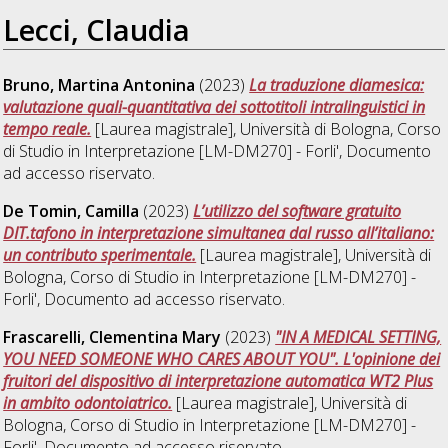
Lecci, Claudia
Bruno, Martina Antonina
(2023)
La traduzione diamesica:
valutazione quali-quantitativa dei sottotitoli intralinguistici in
tempo reale.
[Laurea magistrale], Università di Bologna, Corso
di Studio in
Interpretazione [LM-DM270] - Forli'
, Documento
ad accesso riservato.
De Tomin, Camilla
(2023)
L’utilizzo del software gratuito
DIT.tafono in interpretazione simultanea dal russo all’italiano:
un contributo sperimentale.
[Laurea magistrale], Università di
Bologna, Corso di Studio in
Interpretazione [LM-DM270] -
Forli'
, Documento ad accesso riservato.
Frascarelli, Clementina Mary
(2023)
"IN A MEDICAL SETTING,
YOU NEED SOMEONE WHO CARES ABOUT YOU". L'opinione dei
fruitori del dispositivo di interpretazione automatica WT2 Plus
in ambito odontoiatrico.
[Laurea magistrale], Università di
Bologna, Corso di Studio in
Interpretazione [LM-DM270] -
Forli'
, Documento ad accesso riservato.