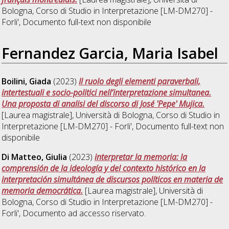
Bologna, Corso di Studio in
Interpretazione [LM-DM270] -
Forli'
, Documento full-text non disponibile
Fernandez Garcia, Maria Isabel
Boilini, Giada
(2023)
Il ruolo degli elementi paraverbali,
intertestuali e socio-politici nell’interpretazione simultanea.
Una proposta di analisi del discorso di José 'Pepe' Mujica.
[Laurea magistrale], Università di Bologna, Corso di Studio in
Interpretazione [LM-DM270] - Forli'
, Documento full-text non
disponibile
Di Matteo, Giulia
(2023)
interpretar la memoria: la
comprensión de la ideología y del contexto histórico en la
interpretación simultánea de discursos políticos en materia de
memoria democrática.
[Laurea magistrale], Università di
Bologna, Corso di Studio in
Interpretazione [LM-DM270] -
Forli'
, Documento ad accesso riservato.