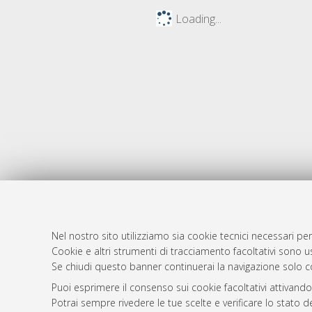
Loading...
Nel nostro sito utilizziamo sia cookie tecnici necessari per
Cookie e altri strumenti di tracciamento facoltativi sono us
AMS Laure
Atom
Se chiudi questo banner continuerai la navigazione solo c
Servizio i
Rss 1.0
Puoi esprimere il consenso sui cookie facoltativi attivando
Impostazio
Potrai sempre rivedere le tue scelte e verificare lo stato 
Rss 2.0
Informativa