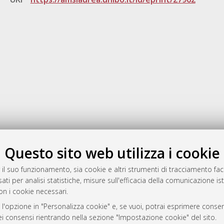
Gestione del documento:
Questo sito web utilizza i cookie
 il suo funzionamento, sia cookie e altri strumenti di tracciamento faco
ati per analisi statistiche, misure sull'efficacia della comunicazione is
a
on i cookie necessari.
mplementato e gestito da
AlmaDL
 l'opzione in "Personalizza cookie" e, se vuoi, potrai esprimere consens
ni Cookie
dei consensi rientrando nella sezione "Impostazione cookie" del sito.
 sulla privacy