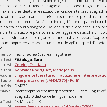
re nello specifico gli obiettivi del progetto. In primo luogo, si v
mprensione tra italiano e spagnolo. In secondo luogo, si menzion
omprensione ideato e realizzato per cinque interpreti spagnoli neo
ione di italiano del manuale EuRom5 per passare poi ad alcuni a
 un approccio contrastivo. Al termine degli incontri i partecipant
i dall’italiano allo spagnolo. Dall’analisi delle loro produzioni oral
di interpretazione più ricorrenti per aggirare ostacoli e difficolt
affini, sfruttare le somiglianze permetta di velocizzare l’apprend
 può rappresentare uno strumento utile agli interpreti di conf
e.
umento
Tesi di laurea (Laurea magistrale)
a tesi
Pittaluga, Sara
a tesi
Cervini, Cristiana
a tesi
Gonzalez Rodriguez, Maria Jesus
Scuola
Lingue e Letterature, Traduzione e Interpretazi
studio
Interpretazione [LM-DM270] - Forli'
o Cds
DM270
chiave
Intercomprensione,Interpretazione,EuRom5,lingue affin
spagnolo,Didattica delle lingue moderne
a Tesi
15 Marzo 2023
URI
https://amslaurea.unibo.it/id/eprint/27962