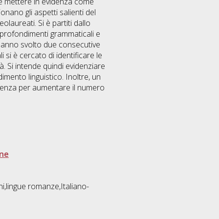
uole mettere in evidenza come
ano gli aspetti salienti del
laureati. Si è partiti dallo
pprofondimenti grammaticali e
i hanno svolto due consecutive
i si è cercato di identificare le
à. Si intende quindi evidenziare
imento linguistico. Inoltre, un
erenza per aumentare il numero
one
i,lingue romanze,Italiano-