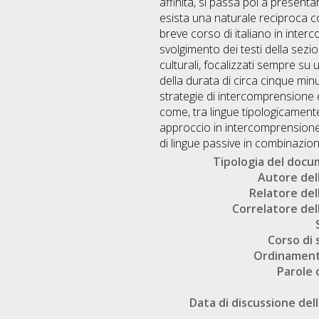
affinità, si passa poi a presenta
esista una naturale reciproca co
breve corso di italiano in interc
svolgimento dei testi della sez
culturali, focalizzati sempre su
della durata di circa cinque minut
strategie di intercomprensione e 
come, tra lingue tipologicamente 
approccio in intercomprensione
di lingue passive in combinazion
Tipologia del doc
Autore dell
Relatore dell
Correlatore dell
Corso di 
Ordinament
Parole 
Data di discussione dell