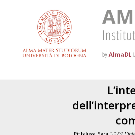
L’int
dell’interpr
com
Pittaluga, Sara
(2023)
L’int