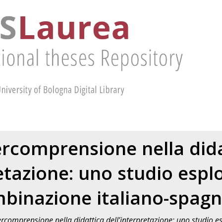
ercomprensione nella did
etazione: uno studio espl
binazione italiano-spagn
ercomprensione nella didattica dell’interpretazione: uno studio 