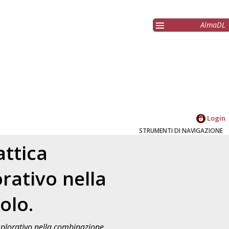
AlmaDL
Login
STRUMENTI DI NAVIGAZIONE
attica
orativo nella
olo.
esplorativo nella combinazione