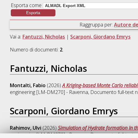
Esporta come
Raggruppa per:
Autore del
Vai a:
Fantuzzi, Nicholas
|
Scarponi, Giordano Emrys
Numero di documenti:
2
.
Fantuzzi, Nicholas
Montalti, Fabio
(2026)
A Kriging-based Monte Carlo reliabil
engineering [LM-DM270] - Ravenna
, Documento full-text n
Scarponi, Giordano Emrys
Rahimov, Ulvi
(2026)
Simulation of Hydrate formation In the
engineering [LM-DM270] - Ravenna
, Documento full-text n