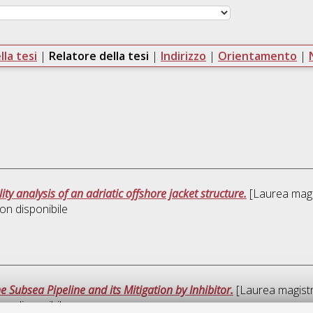
la tesi
|
Relatore della tesi
|
Indirizzo
|
Orientamento
|
ity analysis of an adriatic offshore jacket structure.
[Laurea magis
on disponibile
 Subsea Pipeline and its Mitigation by Inhibitor.
[Laurea magistra
on disponibile