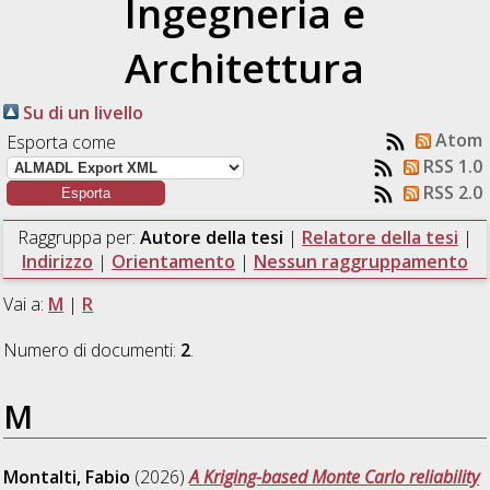
Ingegneria e
Architettura
Su di un livello
Atom
Esporta come
RSS 1.0
RSS 2.0
Raggruppa per:
Autore della tesi
|
Relatore della tesi
|
Indirizzo
|
Orientamento
|
Nessun raggruppamento
Vai a:
M
|
R
Numero di documenti:
2
.
M
Montalti, Fabio
(2026)
A Kriging-based Monte Carlo reliability