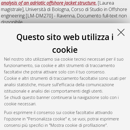
analysis of an adriatic offshore jacket structure.
[Laurea
magistrale], Università di Bologna, Corso di Studio in
Offshore
engineering [LM-DM270] - Ravenna
, Documento full-text non
disponibile
Questo sito web utilizza i
R
cookie
Rahimov, Ulvi
(2026)
Simulation of Hydrate formation In the
Nel nostro sito utilizziamo sia cookie tecnici necessari per il suo
Subsea Pipeline and its Mitigation by Inhibitor.
[Laurea
funzionamento, sia cookie e altri strumenti di tracciamento
magistrale], Università di Bologna, Corso di Studio in
Offshore
facoltativi che potrai attivare solo con il tuo consenso.
engineering [LM-DM270] - Ravenna
, Documento full-text non
Cookie e altri strumenti di tracciamento facoltativi sono usati per
disponibile
analisi statistiche, misure sull'efficacia della comunicazione
istituzionale e analisi dei comportamenti degli utenti.
Questa lista e' stata generata il
Fri Aug 7 20:39:50 2026 CEST
.
Se chiudi questo banner continuerai la navigazione solo con i
cookie necessari.
Puoi esprimere il consenso sui cookie facoltativi attivando
Atom
l'opzione in "Personalizza cookie" e, se vuoi, potrai esprimere
Rss 1.0
consensi più specifici in "Mostra cookie di profilazione".