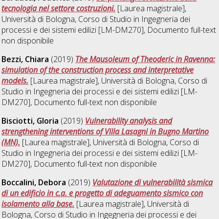
tecnologia nel settore costruzioni.
[Laurea magistrale],
Università di Bologna, Corso di Studio in
Ingegneria dei
processi e dei sistemi edilizi [LM-DM270]
, Documento full-text
non disponibile
Bezzi, Chiara
(2019)
The Mausoleum of Theoderic in Ravenna:
simulation of the construction process and interpretative
models.
[Laurea magistrale], Università di Bologna, Corso di
Studio in
Ingegneria dei processi e dei sistemi edilizi [LM-
DM270]
, Documento full-text non disponibile
Bisciotti, Gloria
(2019)
Vulnerability analysis and
strengthening interventions of Villa Lasagni in Bugno Martino
(MN).
[Laurea magistrale], Università di Bologna, Corso di
Studio in
Ingegneria dei processi e dei sistemi edilizi [LM-
DM270]
, Documento full-text non disponibile
Boccalini, Debora
(2019)
Valutazione di vulnerabilità sismica
di un edificio in c.a. e progetto di adeguamento sismico con
isolamento alla base.
[Laurea magistrale], Università di
Bologna, Corso di Studio in
Ingegneria dei processi e dei