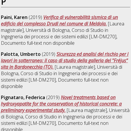
P
Paini, Karen
(2019)
Verifica di vulnerabilità sismica di un
edificio del complesso Drudi nel comune di Meldola.
[Laurea
magistrale], Università di Bologna, Corso di Studio in
Ingegneria dei processi e dei sistemi edilizi [LM-DM270]
,
Documento full-text non disponibile
Palotta, Umberto
(2019)
Sicurezza ed analisi del rischio per i
lavori in sotterraneo: il caso di studio della galleria del "Fréjus”
sita in Bardonecchia (TO).
[Laurea magistrale], Università di
Bologna, Corso di Studio in
Ingegneria dei processi e dei
sistemi edilizi [LM-DM270]
, Documento full-text non
disponibile
Pignataro, Federica
(2019)
Novel treatments based on
hydroxyapatite for the conservation of historical concrete: a
preliminary experimental study.
[Laurea magistrale], Università
di Bologna, Corso di Studio in
Ingegneria dei processi e dei
sistemi edilizi [LM-DM270]
, Documento full-text non
disponibile