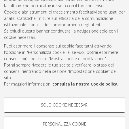
processi e dei sistemi edilizi [LM-DM270]
, Documento full-text
facoltativi che potrai attivare solo con il tuo consenso.
non disponibile
Cookie e altri strumenti di tracciamento facoltativi sono usati per
analisi statistiche, misure sull'efficacia della comunicazione
Questa lista e' stata generata il
Sat Aug 8 20:39:05 2026
istituzionale e analisi dei comportamenti degli utenti.
CEST
.
Se chiudi questo banner continuerai la navigazione solo con i
cookie necessari.
Puoi esprimere il consenso sui cookie facoltativi attivando
Atom
l'opzione in "Personalizza cookie" e, se vuoi, potrai esprimere
Rss 1.0
consensi più specifici in "Mostra cookie di profilazione".
Potrai sempre rivedere le tue scelte e verificare lo stato dei
Rss 2.0
consensi rientrando nella sezione "Impostazione cookie" del
sito.
Per maggiori informazioni
consulta la nostra Cookie policy
.
AMS Laurea
Servizio implementato e gestito da
AlmaDL
Impostazioni Cookie
COOKIE DI PROFILAZIONE -
SOLO COOKIE NECESSARI
Informativa sulla privacy
FACOLTATIVI
Condizioni d’uso del sito
Si tratta di cookie utilizzati per analizzare le caratteristiche della
navigazione degli utenti, creare profili in base al loro comportamento
PERSONALIZZA COOKIE
sul sito, per analisi di marketing.