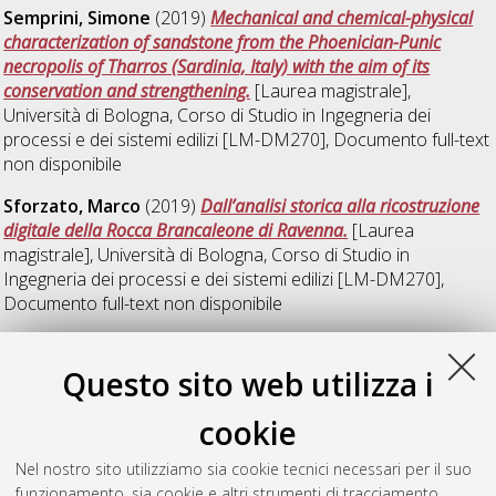
Semprini, Simone
(2019)
Mechanical and chemical-physical
characterization of sandstone from the Phoenician-Punic
necropolis of Tharros (Sardinia, Italy) with the aim of its
conservation and strengthening.
[Laurea magistrale],
Università di Bologna, Corso di Studio in
Ingegneria dei
processi e dei sistemi edilizi [LM-DM270]
, Documento full-text
non disponibile
Sforzato, Marco
(2019)
Dall’analisi storica alla ricostruzione
digitale della Rocca Brancaleone di Ravenna.
[Laurea
magistrale], Università di Bologna, Corso di Studio in
Ingegneria dei processi e dei sistemi edilizi [LM-DM270]
,
Documento full-text non disponibile
V
Questo sito web utilizza i
cookie
Votano, Roberta Pia
(2019)
Geometric patterns of Villa
Adriana, the case study of "piazza D'oro".
[Laurea magistrale],
Nel nostro sito utilizziamo sia cookie tecnici necessari per il suo
Università di Bologna, Corso di Studio in
Ingegneria dei
funzionamento, sia cookie e altri strumenti di tracciamento