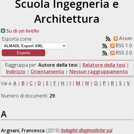
Scuola Ingegneria e
Architettura
Su di un livello
Atom
Esporta come
RSS 1.0
RSS 2.0
Raggruppa per:
Autore della tesi
|
Relatore della tesi
|
Indirizzo
|
Orientamento
|
Nessun raggruppamento
Vai a:
A
|
B
|
C
|
D
|
E
|
F
|
H
|
I
|
M
|
N
|
O
|
P
|
R
|
S
|
V
Numero di documenti:
29
.
A
Argnani, Francesca
(2019)
Indagini diagnostiche sul