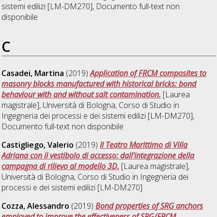
sistemi edilizi [LM-DM270]
, Documento full-text non
disponibile
C
Casadei, Martina
(2019)
Application of FRCM composites to
masonry blocks manufactured with historical bricks: bond
behaviour with and without salt contamination.
[Laurea
magistrale], Università di Bologna, Corso di Studio in
Ingegneria dei processi e dei sistemi edilizi [LM-DM270]
,
Documento full-text non disponibile
Castigliego, Valerio
(2019)
Il Teatro Marittimo di Villa
Adriana con il vestibolo di accesso: dall'integrazione della
campagna di rilievo al modello 3D.
[Laurea magistrale],
Università di Bologna, Corso di Studio in
Ingegneria dei
processi e dei sistemi edilizi [LM-DM270]
Cozza, Alessandro
(2019)
Bond properties of SRG anchors
employed to improve the effectiveness of SRG/FRCM