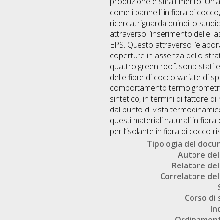
produzione e smaltimento. Un’alt
come i pannelli in fibra di cocc
ricerca, riguarda quindi lo stu
attraverso l’inserimento delle las
EPS. Questo attraverso l’elabor
coperture in assenza dello strat
quattro green roof, sono stati e
delle fibre di cocco variate di sp
comportamento termoigrometrico, 
sintetico, in termini di fattore d
dal punto di vista termodinamico
questi materiali naturali in fibr
per l’isolante in fibra di cocco r
Tipologia del doc
Autore dell
Relatore dell
Correlatore dell
Corso di 
In
Ordinament