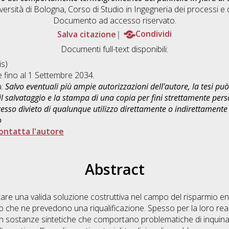
versità di Bologna, Corso di Studio in
Ingegneria dei processi e 
Documento ad accesso riservato.
Salva citazione
Condividi
Documenti full-text disponibili:
s)
e fino al 1 Settembre 2034.
a:
Salvo eventuali più ampie autorizzazioni dell'autore, la tesi p
il salvataggio e la stampa di una copia per fini strettamente person
sso divieto di qualunque utilizzo direttamente o indirettamente 
o
ontatta l'autore
Abstract
are una valida soluzione costruttiva nel campo del risparmio ene
, o che ne prevedono una riqualificazione. Spesso per la loro rea
con sostanze sintetiche che comportano problematiche di inquin