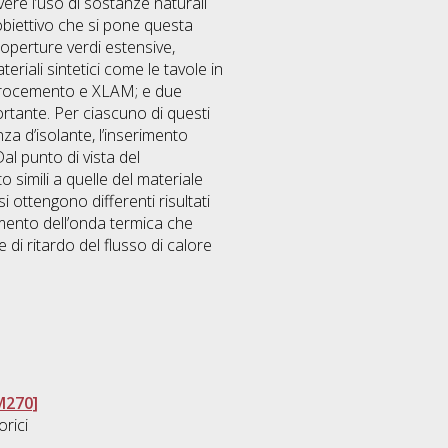
ere l’uso di sostanze naturali
obiettivo che si pone questa
operture verdi estensive,
eriali sintetici come le tavole in
aterocemento e XLAM; e due
ortante. Per ciascuno di questi
za d’isolante, l’inserimento
Dal punto di vista del
 simili a quelle del materiale
si ottengono differenti risultati
amento dell’onda termica che
 di ritardo del flusso di calore
M270]
orici