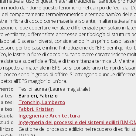
ernativa all’uso di questi materiali tradizionali sarebbe promuov
o, in modo da ridurre questo fenomeno nel campo dell’edilizia. L’
dio del comportamento termoigrometrico e termodinamico delle c
tre in fibra di cocco come materiale isolante, in alternativa ai mat
azione di due coperture ventilate differenziate per solaio in l
o ventilante, differenziate anch’esse per tipologia di struttura p
laborati 5 scenari diversi, considerando in un primo caso l’assen
essore per tre casi, e infine l’introduzione dell’EPS per il quinto. 
le lastre in fibre di cocco risultano avere caratteristiche molto
i resistenza superficiale fRsi, e di trasmittanza termica U. Mentre 
 rispetto al materiale in EPS, se si considerano i tempi di sfas
a di cocco sono in grado di offrire. Si ottengono dunque differenze
ispetto all’EPS maggiori di un’ora.
umento
Tesi di laurea (Laurea magistrale)
a tesi
Barbieri, Fabrizio
a tesi
Tronchin, Lamberto
a tesi
Fabbri, Kristian
Scuola
Ingegneria e Architettura
studio
Ingegneria dei processi e dei sistemi edilizi [LM-D
dirizzo
Gestione del processo edilizio nel recupero di edifici st
o Cds
DM270