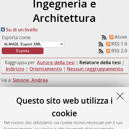
Ingegneria e
Architettura
Su di un livello
Atom
Esporta come
RSS 1.0
RSS 2.0
Raggruppa per:
Autore della tesi
|
Relatore della tesi
|
Indirizzo
|
Orientamento
|
Nessun raggruppamento
Vai a:
Simone, Andrea
Numero di documenti:
1
.
Questo sito web utilizza i
Simone, Andrea
cookie
Nel nostro sito utilizziamo sia cookie tecnici necessari per il suo
Ali, Mahdi
(2018)
Study of the bitumen aging effects on the
funzionamento, sia cookie e altri strumenti di tracciamento