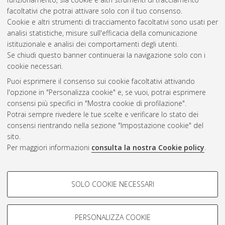
rheological properties and fatigue behavior.
[Laurea
facoltativi che potrai attivare solo con il tuo consenso.
magistrale], Università di Bologna, Corso di Studio in
Civil
Cookie e altri strumenti di tracciamento facoltativi sono usati per
engineering [LM-DM270]
analisi statistiche, misure sull'efficacia della comunicazione
istituzionale e analisi dei comportamenti degli utenti.
Questa lista e' stata generata il
Fri Aug 7 20:39:53 2026 CEST
.
Se chiudi questo banner continuerai la navigazione solo con i
cookie necessari.
Puoi esprimere il consenso sui cookie facoltativi attivando
Atom
l'opzione in "Personalizza cookie" e, se vuoi, potrai esprimere
Rss 1.0
consensi più specifici in "Mostra cookie di profilazione".
Potrai sempre rivedere le tue scelte e verificare lo stato dei
Rss 2.0
consensi rientrando nella sezione "Impostazione cookie" del
sito.
Per maggiori informazioni
consulta la nostra Cookie policy
.
AMS Laurea
Servizio implementato e gestito da
AlmaDL
Impostazioni Cookie
COOKIE DI PROFILAZIONE -
SOLO COOKIE NECESSARI
Informativa sulla privacy
FACOLTATIVI
Condizioni d’uso del sito
Si tratta di cookie utilizzati per analizzare le caratteristiche della
navigazione degli utenti, creare profili in base al loro comportamento
PERSONALIZZA COOKIE
sul sito, per analisi di marketing.