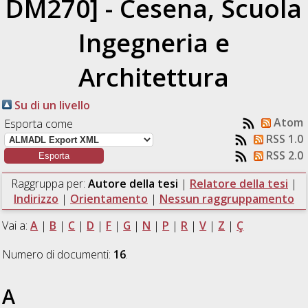
DM270] - Cesena, Scuola
Ingegneria e
Architettura
Su di un livello
Atom
Esporta come
RSS 1.0
RSS 2.0
Raggruppa per:
Autore della tesi
|
Relatore della tesi
|
Indirizzo
|
Orientamento
|
Nessun raggruppamento
Vai a:
A
|
B
|
C
|
D
|
F
|
G
|
N
|
P
|
R
|
V
|
Z
|
Ç
Numero di documenti:
16
.
A