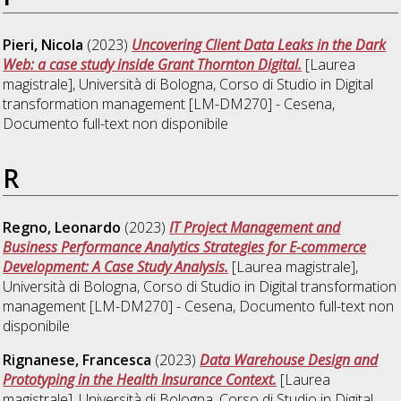
Pieri, Nicola
(2023)
Uncovering Client Data Leaks in the Dark
Web: a case study inside Grant Thornton Digital.
[Laurea
magistrale], Università di Bologna, Corso di Studio in
Digital
transformation management [LM-DM270] - Cesena
,
Documento full-text non disponibile
R
Regno, Leonardo
(2023)
IT Project Management and
Business Performance Analytics Strategies for E-commerce
Development: A Case Study Analysis.
[Laurea magistrale],
Università di Bologna, Corso di Studio in
Digital transformation
management [LM-DM270] - Cesena
, Documento full-text non
disponibile
Rignanese, Francesca
(2023)
Data Warehouse Design and
Prototyping in the Health Insurance Context.
[Laurea
magistrale], Università di Bologna, Corso di Studio in
Digital