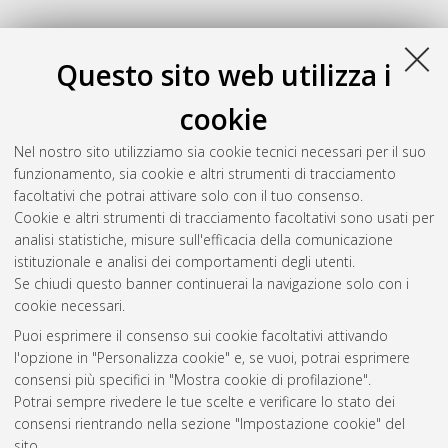
Ç
Questo sito web utilizza i
Çendik, Ezginur
(2023)
Optimizing Data Security in ERP
cookie
Systems: A Case Study of Encryption Implementation in
Microsoft Business Central.
[Laurea magistrale], Università di
Nel nostro sito utilizziamo sia cookie tecnici necessari per il suo
Bologna, Corso di Studio in
Digital transformation
funzionamento, sia cookie e altri strumenti di tracciamento
management [LM-DM270] - Cesena
, Documento full-text non
facoltativi che potrai attivare solo con il tuo consenso.
disponibile
Cookie e altri strumenti di tracciamento facoltativi sono usati per
analisi statistiche, misure sull'efficacia della comunicazione
Questa lista e' stata generata il
Thu Aug 6 20:41:22 2026
istituzionale e analisi dei comportamenti degli utenti.
CEST
.
Se chiudi questo banner continuerai la navigazione solo con i
cookie necessari.
Puoi esprimere il consenso sui cookie facoltativi attivando
Atom
l'opzione in "Personalizza cookie" e, se vuoi, potrai esprimere
Rss 1.0
consensi più specifici in "Mostra cookie di profilazione".
Potrai sempre rivedere le tue scelte e verificare lo stato dei
Rss 2.0
consensi rientrando nella sezione "Impostazione cookie" del
sito.