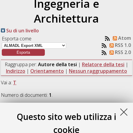
Ingegneria e
Architettura
Su di un livello
Atom
Esporta come
RSS 1.0
RSS 2.0
Raggruppa per:
Autore della tesi
|
Relatore della tesi
|
Indirizzo
|
Orientamento
|
Nessun raggruppamento
Vai a:
T
Numero di documenti:
1
.
T
Questo sito web utilizza i
cookie
Tadrous, John Adel Naseem Fam
(2024)
Water-Harvesting