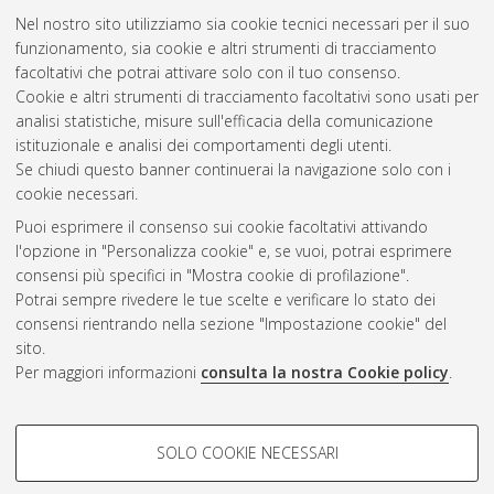
Envelopes - Integration of Sorption-based Atmospheric Water
Nel nostro sito utilizziamo sia cookie tecnici necessari per il suo
Harvesting in a Façade System.
[Laurea magistrale], Università
funzionamento, sia cookie e altri strumenti di tracciamento
di Bologna, Corso di Studio in
Ingegneria edile-architettura
facoltativi che potrai attivare solo con il tuo consenso.
[LM-DM270]
Cookie e altri strumenti di tracciamento facoltativi sono usati per
analisi statistiche, misure sull'efficacia della comunicazione
Questa lista e' stata generata il
Thu Aug 6 20:43:27 2026
istituzionale e analisi dei comportamenti degli utenti.
CEST
.
Se chiudi questo banner continuerai la navigazione solo con i
cookie necessari.
Puoi esprimere il consenso sui cookie facoltativi attivando
Atom
l'opzione in "Personalizza cookie" e, se vuoi, potrai esprimere
Rss 1.0
consensi più specifici in "Mostra cookie di profilazione".
Potrai sempre rivedere le tue scelte e verificare lo stato dei
Rss 2.0
consensi rientrando nella sezione "Impostazione cookie" del
sito.
Per maggiori informazioni
consulta la nostra Cookie policy
.
AMS Laurea
Servizio implementato e gestito da
AlmaDL
Impostazioni Cookie
COOKIE DI PROFILAZIONE -
SOLO COOKIE NECESSARI
Informativa sulla privacy
FACOLTATIVI
Condizioni d’uso del sito