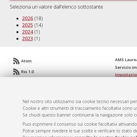
Seleziona un valore dall'elenco sottostante.
2026
(18)
2025
(14)
2024
(1)
2023
(1)
AMS Laure
Atom
Servizio i
Rss 1.0
Impostazio
Rss 2.0
Informativa
Condizioni 
Nel nostro sito utilizziamo sia cookie tecnici necessari per
Cookie e altri strumenti di tracciamento facoltativi sono us
Se chiudi questo banner continuerai la navigazione solo c
© ALMA MATER STUDIORUM - Università d
Puoi esprimere il consenso sui cookie facoltativi attivando
Potrai sempre rivedere le tue scelte e verificare lo stato 