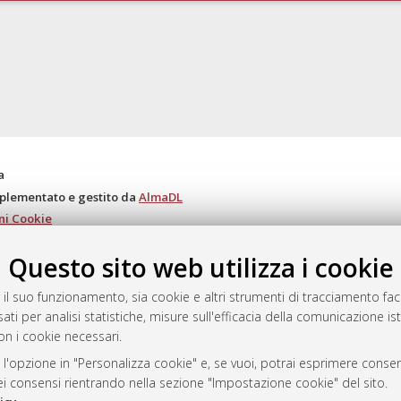
a
mplementato e gestito da
AlmaDL
ni Cookie
 sulla privacy
Questo sito web utilizza i cookie
d’uso del sito
 il suo funzionamento, sia cookie e altri strumenti di tracciamento faco
ati per analisi statistiche, misure sull'efficacia della comunicazione is
on i cookie necessari.
i Bologna, 2007-2026.
 l'opzione in "Personalizza cookie" e, se vuoi, potrai esprimere consens
dei consensi rientrando nella sezione "Impostazione cookie" del sito.