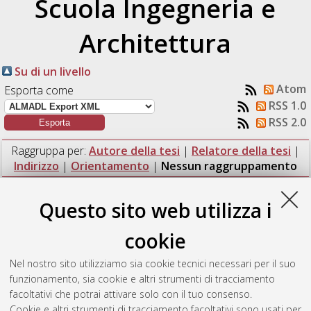
Scuola Ingegneria e
Architettura
Su di un livello
Atom
Esporta come
RSS 1.0
RSS 2.0
Raggruppa per:
Autore della tesi
|
Relatore della tesi
|
Indirizzo
|
Orientamento
|
Nessun raggruppamento
Numero di documenti:
1
.
Questo sito web utilizza i
Catufi, Luca
(2020)
Ipotesi di applicazione della finanza di
cookie
progetto per l’adeguamento, potenziamento e gestione degli
impianti sportivi del comune di Città di Castello (PG).
[Laurea
Nel nostro sito utilizziamo sia cookie tecnici necessari per il suo
magistrale], Università di Bologna, Corso di Studio in
funzionamento, sia cookie e altri strumenti di tracciamento
Ingegneria dei sistemi edilizi e urbani [LM-DM270] - Ravenna
,
facoltativi che potrai attivare solo con il tuo consenso.
Documento full-text non disponibile
Cookie e altri strumenti di tracciamento facoltativi sono usati per