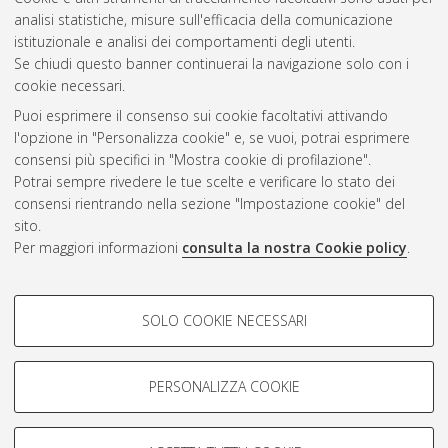
analisi statistiche, misure sull'efficacia della comunicazione
Questa lista e' stata generata il
Thu Aug 6 20:43:20 2026
istituzionale e analisi dei comportamenti degli utenti.
CEST
.
Se chiudi questo banner continuerai la navigazione solo con i
cookie necessari.
Puoi esprimere il consenso sui cookie facoltativi attivando
Atom
l'opzione in "Personalizza cookie" e, se vuoi, potrai esprimere
Rss 1.0
consensi più specifici in "Mostra cookie di profilazione".
Potrai sempre rivedere le tue scelte e verificare lo stato dei
Rss 2.0
consensi rientrando nella sezione "Impostazione cookie" del
sito.
Per maggiori informazioni
consulta la nostra Cookie policy
.
AMS Laurea
Servizio implementato e gestito da
AlmaDL
Impostazioni Cookie
COOKIE DI PROFILAZIONE -
SOLO COOKIE NECESSARI
Informativa sulla privacy
FACOLTATIVI
Condizioni d’uso del sito
Si tratta di cookie utilizzati per analizzare le caratteristiche della
navigazione degli utenti, creare profili in base al loro comportamento
PERSONALIZZA COOKIE
sul sito, per analisi di marketing.
Mostra cookie di profilazione