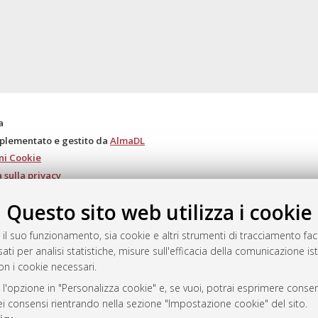
a
mplementato e gestito da
AlmaDL
ni Cookie
 sulla privacy
d’uso del sito
Questo sito web utilizza i cookie
 il suo funzionamento, sia cookie e altri strumenti di tracciamento faco
ati per analisi statistiche, misure sull'efficacia della comunicazione is
i Bologna, 2007-2026.
on i cookie necessari.
 l'opzione in "Personalizza cookie" e, se vuoi, potrai esprimere consens
dei consensi rientrando nella sezione "Impostazione cookie" del sito.