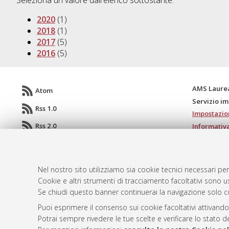
Seleziona un valore dall'elenco sottostante.
2020
(1)
2018
(1)
2017
(5)
2016
(5)
AMS Laure
Atom
Servizio i
Rss 1.0
Impostazio
Rss 2.0
Informativa
Condizioni 
Nel nostro sito utilizziamo sia cookie tecnici necessari per
Cookie e altri strumenti di tracciamento facoltativi sono us
© ALMA MATER STUDIORUM - Università d
Se chiudi questo banner continuerai la navigazione solo c
Puoi esprimere il consenso sui cookie facoltativi attivando
Potrai sempre rivedere le tue scelte e verificare lo stato 