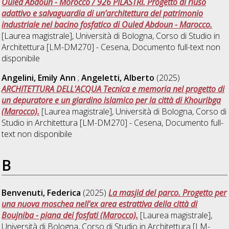
Ouled Abdoun - Morocco / 926 PILASTRI. Progetto di riuso
adattivo e salvaguardia di un’architettura del patrimonio
industriale nel bacino fosfatico di Ouled Abdoun - Marocco.
[Laurea magistrale], Università di Bologna, Corso di Studio in
Architettura [LM-DM270] - Cesena
, Documento full-text non
disponibile
Angelini, Emily Ann
;
Angeletti, Alberto
(2025)
ARCHITETTURA DELL'ACQUA Tecnica e memoria nel progetto di
un depuratore e un giardino islamico per la città di Khouribga
(Marocco).
[Laurea magistrale], Università di Bologna, Corso di
Studio in
Architettura [LM-DM270] - Cesena
, Documento full-
text non disponibile
B
Benvenuti, Federica
(2025)
La masjid del parco. Progetto per
una nuova moschea nell'ex area estrattiva della città di
Boujniba - piana dei fosfati (Marocco).
[Laurea magistrale],
Università di Bologna, Corso di Studio in
Architettura [LM-