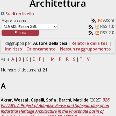
Architettura
Su di un livello
Atom
Esporta come
RSS 1.0
RSS 2.0
Raggruppa per:
Autore della tesi
|
Relatore della tesi
|
Indirizzo
|
Orientamento
|
Nessun raggruppamento
Vai a:
A
|
B
|
C
|
E
|
F
|
I
|
M
|
P
|
R
|
S
|
T
|
V
Numero di documenti:
21
.
A
Akrar, Wessal
;
Capelli, Sofia
;
Barchi, Matilde
(2025)
926
PILLARS. A Project of Adaptive Reuse and Safeguarding of an
Industrial Heritage Architecture in the Phosphate basin of