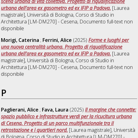
scena urbana di vita collettiva. Progetto di riqualificazione
urbana dell'area ex gasometro ed ex IFIP a Padova.
[Laurea
magistrale], Università di Bologna, Corso di Studio in
Architettura [LM-DM270] - Cesena
, Documento full-text non
disponibile
Morigi, Caterina
;
Ferrini, Alice
(2025)
Forme e luoghi per
una nuova centralità urbana. Progetto di riqualificazione
urbana dell'area ex gasometro ed ex IFIP a Padova.
[Laurea
magistrale], Università di Bologna, Corso di Studio in
Architettura [LM-DM270] - Cesena
, Documento full-text non
disponibile
P
Paglierani, Alice
;
Fava, Laura
(2025)
Il margine che connette:
spazio pubblico e infrastrutture verdi per la ricucitura urbana
di Cesena. Progetto di un parco multifunzionale tra il
retrostazione e i quartieri nord.
[Laurea magistrale], Università
di Bologna, Corso di Studio in
Architettura [LM-DM270] -