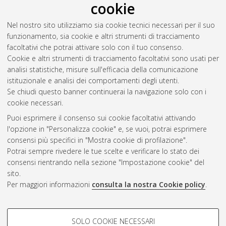
cookie
integrare verde e architettura negli spazi della cura. Un
progetto per il nuovo polo delle Medicine presso il Policlinico
Nel nostro sito utilizziamo sia cookie tecnici necessari per il suo
Sant’Orsola a Bologna.
[Laurea magistrale], Università di
funzionamento, sia cookie e altri strumenti di tracciamento
Bologna, Corso di Studio in
Architettura [LM-DM270] -
facoltativi che potrai attivare solo con il tuo consenso.
Cesena
, Documento ad accesso riservato.
Cookie e altri strumenti di tracciamento facoltativi sono usati per
analisi statistiche, misure sull'efficacia della comunicazione
Questa lista e' stata generata il
Thu Aug 6 20:41:28 2026
istituzionale e analisi dei comportamenti degli utenti.
CEST
.
Se chiudi questo banner continuerai la navigazione solo con i
cookie necessari.
Puoi esprimere il consenso sui cookie facoltativi attivando
Atom
l'opzione in "Personalizza cookie" e, se vuoi, potrai esprimere
Rss 1.0
consensi più specifici in "Mostra cookie di profilazione".
Potrai sempre rivedere le tue scelte e verificare lo stato dei
Rss 2.0
consensi rientrando nella sezione "Impostazione cookie" del
sito.
Per maggiori informazioni
consulta la nostra Cookie policy
.
AMS Laurea
Servizio implementato e gestito da
AlmaDL
Impostazioni Cookie
COOKIE DI PROFILAZIONE -
SOLO COOKIE NECESSARI
Informativa sulla privacy
FACOLTATIVI