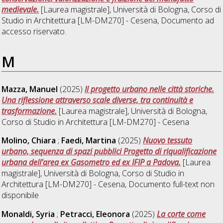
medievale.
[Laurea magistrale], Università di Bologna, Corso di
Studio in
Architettura [LM-DM270] - Cesena
, Documento ad
accesso riservato.
M
Mazza, Manuel
(2025)
Il progetto urbano nelle città storiche.
Una riflessione attraverso scale diverse, tra continuità e
trasformazione.
[Laurea magistrale], Università di Bologna,
Corso di Studio in
Architettura [LM-DM270] - Cesena
Molino, Chiara
;
Faedi, Martina
(2025)
Nuovo tessuto
urbano, sequenza di spazi pubblici Progetto di riqualificazione
urbana dell'area ex Gasometro ed ex IFIP a Padova.
[Laurea
magistrale], Università di Bologna, Corso di Studio in
Architettura [LM-DM270] - Cesena
, Documento full-text non
disponibile
Monaldi, Syria
;
Petracci, Eleonora
(2025)
La corte come