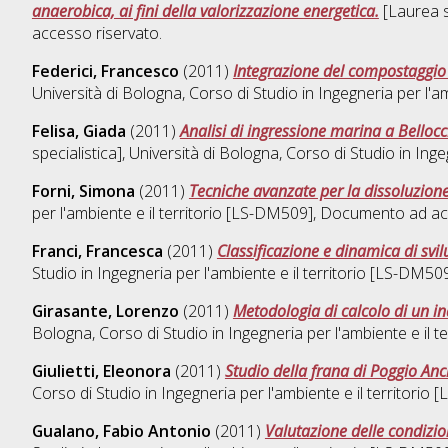
anaerobica, ai fini della valorizzazione energetica.
[Laurea sp
accesso riservato.
Federici, Francesco
(2011)
Integrazione del compostaggio 
Università di Bologna, Corso di Studio in
Ingegneria per l'a
Felisa, Giada
(2011)
Analisi di ingressione marina a Belloc
specialistica], Università di Bologna, Corso di Studio in
Inge
Forni, Simona
(2011)
Tecniche avanzate per la dissoluzione 
per l'ambiente e il territorio [LS-DM509]
, Documento ad ac
Franci, Francesca
(2011)
Classificazione e dinamica di svil
Studio in
Ingegneria per l'ambiente e il territorio [LS-DM50
Girasante, Lorenzo
(2011)
Metodologia di calcolo di un in
Bologna, Corso di Studio in
Ingegneria per l'ambiente e il 
Giulietti, Eleonora
(2011)
Studio della frana di Poggio An
Corso di Studio in
Ingegneria per l'ambiente e il territorio
Gualano, Fabio Antonio
(2011)
Valutazione delle condizioni