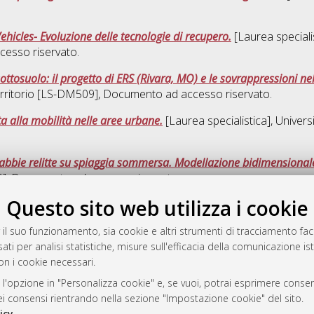
Vehicles- Evoluzione delle tecnologie di recupero.
[Laurea specialis
cesso riservato.
ottosuolo: il progetto di ERS (Rivara, MO) e le sovrappressioni nel
territorio [LS-DM509]
, Documento ad accesso riservato.
ta alla mobilità nelle aree urbane.
[Laurea specialistica], Univers
sabbie relitte su spiaggia sommersa. Modellazione bidimensional
9]
, Documento ad accesso riservato.
Questo sito web utilizza i cookie
Quest
 il suo funzionamento, sia cookie e altri strumenti di tracciamento faco
ati per analisi statistiche, misure sull'efficacia della comunicazione is
a
on i cookie necessari.
mplementato e gestito da
AlmaDL
 l'opzione in "Personalizza cookie" e, se vuoi, potrai esprimere consens
ni Cookie
dei consensi rientrando nella sezione "Impostazione cookie" del sito.
 sulla privacy
icy
.