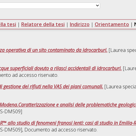
la tesi
|
Relatore della tesi
|
Indirizzo
|
Orientamento
|
ezza operativa di un sito contaminato da idrocarburi.
[Laurea speci
ue superficiali dovuto a rilasci accidentali di idrocarburi.
[Laure
ento ad accesso riservato.
di gestione dei rifiuti nella VAS dei piani comunali.
[Laurea special
di Modena.Caratterizzazione e analisi delle problematiche geologic
 [LS-DM509]
R™ allo studio di fenomeni franosi lenti: casi di studio in Emili
 [LS-DM509]
, Documento ad accesso riservato.