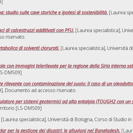
9]
: studio sulle cave storiche e ipotesi di sostenibilità.
[Laurea spec
aci di calcestruzzi additivati con PFU.
[Laurea specialistica], Univ
o riservato.
bolica di solventi clorurati.
[Laurea specialistica], Università d
le con immagini telerilevate per la regione della Siria interna set
 [LS-DM509]
te rilevante con contaminazione del suolo: il caso di un oleodotto
9]
, Documento ad accesso riservato.
latore per sistemi geotermici ad alta entalpia iTOUGH2 con un 
territorio [LS-DM509]
[Laurea specialistica], Università di Bologna, Corso di Studio in
radar per la gestione dei disastri: le alluvioni nel Bangladesh.
[Laure