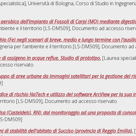
ecialistica], Università di Bologna, Corso di Studio in
Ingegneria
aerobico dell'impianto di Fossoli di Carpi (MO) mediante digesti
mbiente e il territorio [LS-DM509]
, Documento ad accesso riserv
chio (Fe) negli scenari di breve, medio e lungo termine con l'aus
gneria per l'ambiente e il territorio [LS-DM509]
, Documento ad a
di ossigeno in acque reflue. Studio di prototipo.
[Laurea speciali
cesso riservato.
uppo di aree urbane da immagini satellitari per la gestione del ri
9]
dice di rischio NaTech e utilizzo del software ArcView per la sua
territorio [LS-DM509]
, Documento ad accesso riservato.
cisa (Casteldelci, RN): dal monitoraggio ad una proposta di cons
 [LS-DM509]
 di stabilità dell'abitato di Succiso (provincia di Reggio Emilia).
[