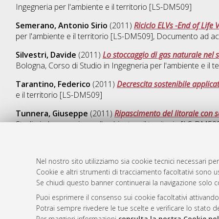
Ingegneria per l'ambiente e il territorio [LS-DM509]
Semerano, Antonio Sirio
(2011)
Riciclo ELVs -End of Life 
per l'ambiente e il territorio [LS-DM509]
, Documento ad ac
Silvestri, Davide
(2011)
Lo stoccaggio di gas naturale nel s
Bologna, Corso di Studio in
Ingegneria per l'ambiente e il 
Tarantino, Federico
(2011)
Decrescita sostenibile applica
e il territorio [LS-DM509]
Tunnera, Giuseppe
(2011)
Ripascimento del litorale con 
Studio in
Ingegneria per l'ambiente e il territorio [LS-DM50
Nel nostro sito utilizziamo sia cookie tecnici necessari per
Cookie e altri strumenti di tracciamento facoltativi sono us
AMS Laure
Atom
Se chiudi questo banner continuerai la navigazione solo c
Servizio i
Rss 1.0
Puoi esprimere il consenso sui cookie facoltativi attivando
Impostazio
Potrai sempre rivedere le tue scelte e verificare lo stato 
Rss 2.0
Informativa
Per maggiori informazioni
consulta la nostra Cookie pol