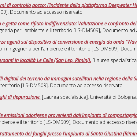
emi di controllo pozzo: l'incidente della piattaforma Deepwater H
509]
, Documento ad accesso riservato.
 getta come rifiuto indifferenziato: Valutazione e confronto dei cic
gneria per l'ambiente e il territorio [LS-DM509]
, Documento ad a
orze agenti sul dispositivo di conversione di energia da onda "W
o in
Ingegneria per l'ambiente e il territorio [LS-DM509]
, Docume
ersanti in località Le Celle (San Leo, Rimini).
[Laurea specialistica
i digitali del terreno da immagini satellitari nella regione della S
l territorio [LS-DM509]
, Documento ad accesso riservato.
nghi di depurazione.
[Laurea specialistica], Università di Bologna
 emissioni odorigene provenienti dall'impianto di compostaggio 
mbiente e il territorio [LS-DM509]
, Documento ad accesso riserv
 trattamento dei fanghi presso l'impianto di Santa Giustina (Rimin