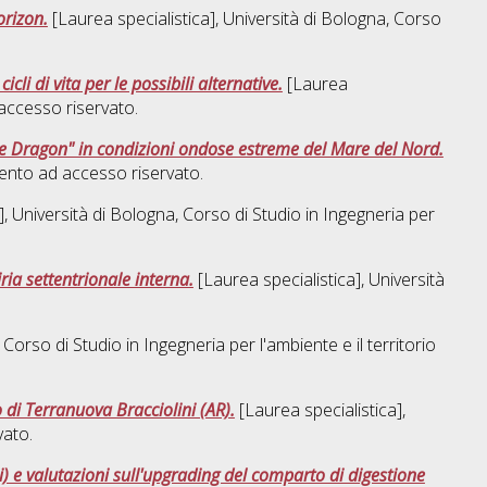
orizon.
[Laurea specialistica], Università di Bologna, Corso
li di vita per le possibili alternative.
[Laurea
ccesso riservato.
ave Dragon" in condizioni ondose estreme del Mare del Nord.
nto ad accesso riservato.
], Università di Bologna, Corso di Studio in
Ingegneria per
iria settentrionale interna.
[Laurea specialistica], Università
, Corso di Studio in
Ingegneria per l'ambiente e il territorio
di Terranuova Bracciolini (AR).
[Laurea specialistica],
ato.
i) e valutazioni sull'upgrading del comparto di digestione