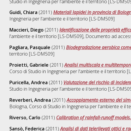
Studio in
Ingegneria per l'ambiente e il territorio [LS-DM50
Guidi, Chiara
(2011)
Materiali lapidei in provincia di Bologna
Ingegneria per l'ambiente e il territorio [LS-DM509]
Maccieri, Diego
(2011)
Identificazione delle proprietà effic
l'ambiente e il territorio [LS-DM509]
, Documento ad access
Pagliara, Pasquale
(2011)
Biodegradazione aerobica cometa
territorio [LS-DM509]
Proietti, Gabriele
(2011)
Analisi multiscala e multitempora
Corso di Studio in
Ingegneria per l'ambiente e il territorio
Puricella, Andrea
(2011)
Valutazione del rischio di inciden
Studio in
Ingegneria per l'ambiente e il territorio [LS-DM50
Reverberi, Andrea
(2011)
Accoppiamento esterno del simu
Bologna, Corso di Studio in
Ingegneria per l'ambiente e il 
Riverso, Carlo
(2011)
Calibration of rainfall-runoff models.
Sansò, Federica
(2011)
Analisi di dati telerilevati ottici e 