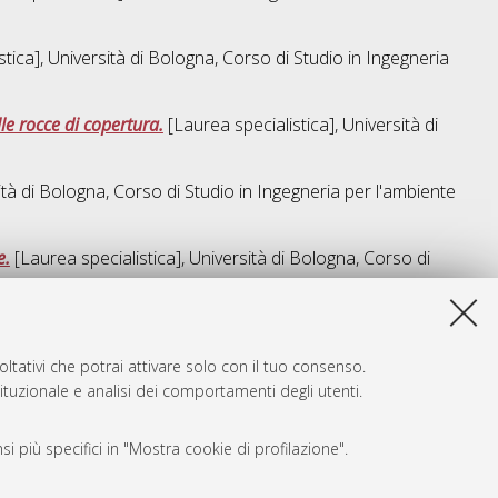
tica], Università di Bologna, Corso di Studio in
Ingegneria
le rocce di copertura.
[Laurea specialistica], Università di
ità di Bologna, Corso di Studio in
Ingegneria per l'ambiente
e.
[Laurea specialistica], Università di Bologna, Corso di
a lista e' stata generata il
Thu Aug 6 20:40:09 2026 CEST
.
ltativi che potrai attivare solo con il tuo consenso.
tituzionale e analisi dei comportamenti degli utenti.
i più specifici in "Mostra cookie di profilazione".