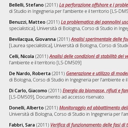
Bellelli, Stefano
(2011)
La perforazione offshore e i probl
di Studio in
Ingegneria per l'ambiente e il territorio [LS-DM
Benuzzi, Matteo
(2011)
La problematica dei pannolini usa e
specialistica], Università di Bologna, Corso di Studio in
Inge
Bevilacqua, Giovanna
(2011)
Analisi sperimentale delle f
[Laurea specialistica], Università di Bologna, Corso di Studi
Celli, Nicola
(2011)
Analisi delle condizioni di stabilità dei v
l'ambiente e il territorio [LS-DM509]
De Nardo, Roberta
(2011)
Generazione e utilizzo di modell
di Bologna, Corso di Studio in
Ingegneria per l'ambiente e i
Di Carlo, Giacomo
(2011)
Energia da biomasse, rifiuti e fa
[LS-DM509]
, Documento ad accesso riservato.
Donelli, Alberto
(2011)
Monitoraggio ed abbattimento delle
Università di Bologna, Corso di Studio in
Ingegneria per l'a
Fabbri, Sara
(2011)
Verifica di funzionamento delle fasi di