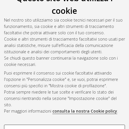
cookie
Nel nostro sito utilizziamo sia cookie tecnici necessari per il suo
funzionamento, sia cookie e altri strumenti di tracciamento
facoltativi che potrai attivare solo con il tuo consenso.
Cookie e altri strumenti di tracciamento facoltativi sono usati per
analisi statistiche, misure sull'efficacia della comunicazione
Gestione del documento:
istituzionale e analisi dei comportamenti degli utenti.
Se chiudi questo banner continuerai la navigazione solo con i
cookie necessari.
Puoi esprimere il consenso sui cookie facoltativi attivando
Atom
l'opzione in "Personalizza cookie" e, se vuoi, potrai esprimere
Rss 1.0
consensi più specifici in "Mostra cookie di profilazione".
Potrai sempre rivedere le tue scelte e verificare lo stato dei
Rss 2.0
consensi rientrando nella sezione "Impostazione cookie" del
sito.
Per maggiori informazioni
consulta la nostra Cookie policy
.
AMS Laurea
Servizio implementato e gestito da
AlmaDL
Impostazioni Cookie
COOKIE DI PROFILAZIONE -