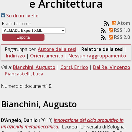
e Architettura
Su di un livello
Atom
Esporta come
RSS 1.0
RSS 2.0
Raggruppa per:
Autore della tesi
|
Relatore della tesi
|
Indirizzo
|
Orientamento
|
Nessun raggruppamento
Vai a:
Bianchini, Augusto
|
Corti, Enrico
|
Dal Re, Vincenzo
|
Piancastelli, Luca
Numero di documenti:
9
.
Bianchini, Augusto
D’Angelo, Danilo
(2013)
Innovazione del ciclo produttivo in
un'azienda metalmeccanica.
[Laurea], Università di Bologna,