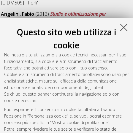
[L-DM509] - Forli'
Angelini, Fabio
(2013)
Studio e ottimizzazione per
l'installazione del 1300 jtd su un velivolo stratosferico.
[Laurea], Università di Bologna, Corso di Studio in
Ingegneria
Questo sito web utilizza i
meccanica [L-DM509] - Forli'
cookie
Bartoletti, Matteo
(2013)
Studio di fattibilità di metodo
innovativo per incrementare la potenza trasmissibile in un
Nel nostro sito utilizziamo sia cookie tecnici necessari per il suo
riduttore aeronautico commerciale.
[Laurea], Università di
funzionamento, sia cookie e altri strumenti di tracciamento
Bologna, Corso di Studio in
Ingegneria meccanica [L-DM509]
facoltativi che potrai attivare solo con il tuo consenso.
- Forli'
Cookie e altri strumenti di tracciamento facoltativi sono usati per
analisi statistiche, misure sull'efficacia della comunicazione
Questa lista e' stata generata il
Sat Aug 8 20:40:45 2026
istituzionale e analisi dei comportamenti degli utenti.
CEST
.
Se chiudi questo banner continuerai la navigazione solo con i
cookie necessari.
Puoi esprimere il consenso sui cookie facoltativi attivando
Atom
l'opzione in "Personalizza cookie" e, se vuoi, potrai esprimere
Rss 1.0
consensi più specifici in "Mostra cookie di profilazione".
Potrai sempre rivedere le tue scelte e verificare lo stato dei
Rss 2.0