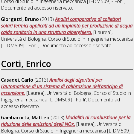
Corso di Studio in
Ingegneria meccanica [L-DM509] - Forli'
,
Documento ad accesso riservato.
Giorgetti, Bruno
(2013)
Analisi comparativa di collettori
solari termici applicati ad un impianto per produzione di acqua
calda sanitaria in una struttura alberghiera.
[Laurea],
Università di Bologna, Corso di Studio in
Ingegneria meccanica
[L-DM509] - Forli'
, Documento ad accesso riservato.
Corti, Enrico
Casadei, Carlo
(2013)
Analisi degli algoritmi per
l'automazione di un sistema di calibrazione dell'anticipo di
accensione.
[Laurea], Università di Bologna, Corso di Studio in
Ingegneria meccanica [L-DM509] - Forli'
, Documento ad
accesso riservato.
Gambacorta, Matteo
(2013)
Modalità di combustione per la
riduzione delle emissioni degli NOx.
[Laurea], Università di
Bologna, Corso di Studio in
Ingegneria meccanica [L-DM509]