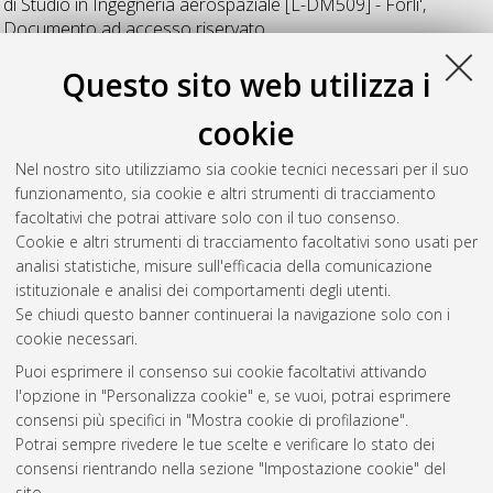
di Studio in
Ingegneria aerospaziale [L-DM509] - Forli'
,
Documento ad accesso riservato.
Questo sito web utilizza i
Spazio e telecomunicazioni
cookie
Clarke, Robert
(2015)
Studio di ottimizzazione di una turbina
Nel nostro sito utilizziamo sia cookie tecnici necessari per il suo
idraulica a flusso libero.
[Laurea], Università di Bologna, Corso
funzionamento, sia cookie e altri strumenti di tracciamento
di Studio in
Ingegneria aerospaziale [L-DM509] - Forli'
,
facoltativi che potrai attivare solo con il tuo consenso.
Documento ad accesso riservato.
Cookie e altri strumenti di tracciamento facoltativi sono usati per
analisi statistiche, misure sull'efficacia della comunicazione
Questa lista e' stata generata il
Sat Aug 8 20:39:24 2026
istituzionale e analisi dei comportamenti degli utenti.
CEST
.
Se chiudi questo banner continuerai la navigazione solo con i
cookie necessari.
Puoi esprimere il consenso sui cookie facoltativi attivando
Atom
l'opzione in "Personalizza cookie" e, se vuoi, potrai esprimere
Rss 1.0
consensi più specifici in "Mostra cookie di profilazione".
Potrai sempre rivedere le tue scelte e verificare lo stato dei
Rss 2.0
consensi rientrando nella sezione "Impostazione cookie" del
sito.