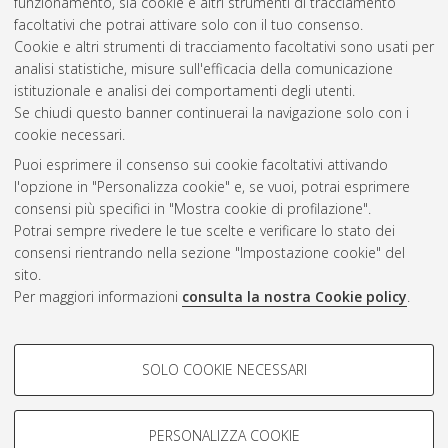
funzionamento, sia cookie e altri strumenti di tracciamento
aerospaziale [L-DM509] - Forli'
, Documento ad accesso
facoltativi che potrai attivare solo con il tuo consenso.
riservato.
Cookie e altri strumenti di tracciamento facoltativi sono usati per
analisi statistiche, misure sull'efficacia della comunicazione
Questa lista e' stata generata il
Wed Aug 5 20:39:51 2026
istituzionale e analisi dei comportamenti degli utenti.
CEST
.
Se chiudi questo banner continuerai la navigazione solo con i
cookie necessari.
Puoi esprimere il consenso sui cookie facoltativi attivando
Atom
l'opzione in "Personalizza cookie" e, se vuoi, potrai esprimere
Rss 1.0
consensi più specifici in "Mostra cookie di profilazione".
Potrai sempre rivedere le tue scelte e verificare lo stato dei
Rss 2.0
consensi rientrando nella sezione "Impostazione cookie" del
sito.
Per maggiori informazioni
consulta la nostra Cookie policy
.
AMS Laurea
Servizio implementato e gestito da
AlmaDL
Impostazioni Cookie
COOKIE DI PROFILAZIONE -
SOLO COOKIE NECESSARI
Informativa sulla privacy
FACOLTATIVI
Condizioni d’uso del sito
Si tratta di cookie utilizzati per analizzare le caratteristiche della
navigazione degli utenti, creare profili in base al loro comportamento
PERSONALIZZA COOKIE