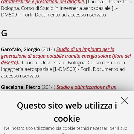
caratteristiche e prestazioni dei dirigibili.
[Laurea], Università di
Bologna, Corso di Studio in
Ingegneria aerospaziale [L-
DM509] - Forli'
, Documento ad accesso riservato.
G
Garofalo, Giorgio
(2014)
Studio di un impianto per la
generazione di acqua potabile tramite energia solare (fiore del
deserto).
[Laurea], Università di Bologna, Corso di Studio in
Ingegneria aerospaziale [L-DM509] - Forli'
, Documento ad
accesso riservato.
Giacalone, Pietro
(2014)
Studio e ottimizzazione di un
sistema di smorzamento passivo per un aeropropulsore
stratosferico.
[Laurea], Università di Bologna, Corso di Studio
Questo sito web utilizza i
in
Ingegneria aerospaziale [L-DM509] - Forli'
cookie
Giusti, Enrico
(2014)
Studio di fattibilità di motore bicilindrico
in monocilindrico 2T per applicazioni aeronautiche.
[Laurea],
Nel nostro sito utilizziamo sia cookie tecnici necessari per il suo
Università di Bologna, Corso di Studio in
Ingegneria