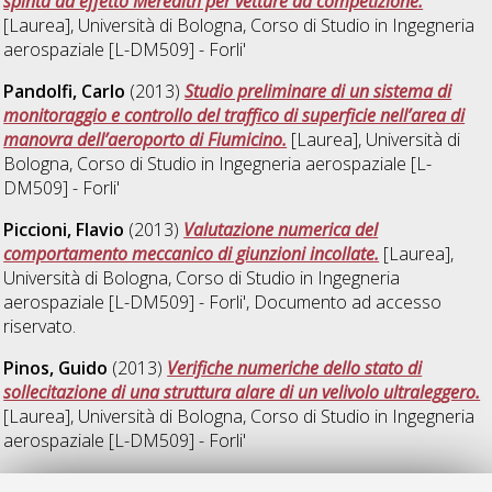
spinta ad effetto Meredith per vetture da competizione.
[Laurea], Università di Bologna, Corso di Studio in
Ingegneria
aerospaziale [L-DM509] - Forli'
Pandolfi, Carlo
(2013)
Studio preliminare di un sistema di
monitoraggio e controllo del traffico di superficie nell’area di
manovra dell’aeroporto di Fiumicino.
[Laurea], Università di
Bologna, Corso di Studio in
Ingegneria aerospaziale [L-
DM509] - Forli'
Piccioni, Flavio
(2013)
Valutazione numerica del
comportamento meccanico di giunzioni incollate.
[Laurea],
Università di Bologna, Corso di Studio in
Ingegneria
aerospaziale [L-DM509] - Forli'
, Documento ad accesso
riservato.
Pinos, Guido
(2013)
Verifiche numeriche dello stato di
sollecitazione di una struttura alare di un velivolo ultraleggero.
[Laurea], Università di Bologna, Corso di Studio in
Ingegneria
aerospaziale [L-DM509] - Forli'
Shikh Farshi, Christian
(2013)
L'utilizzo di algoritmi genetici