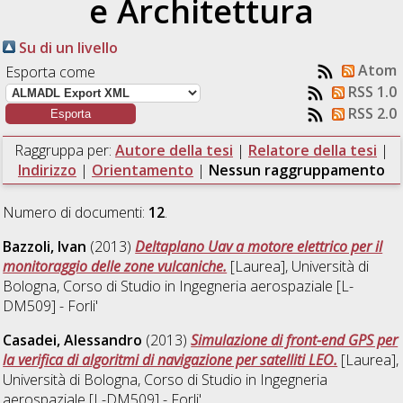
e Architettura
Su di un livello
Atom
Esporta come
RSS 1.0
RSS 2.0
Raggruppa per:
Autore della tesi
|
Relatore della tesi
|
Indirizzo
|
Orientamento
|
Nessun raggruppamento
Numero di documenti:
12
.
Bazzoli, Ivan
(2013)
Deltaplano Uav a motore elettrico per il
monitoraggio delle zone vulcaniche.
[Laurea], Università di
Bologna, Corso di Studio in
Ingegneria aerospaziale [L-
DM509] - Forli'
Casadei, Alessandro
(2013)
Simulazione di front-end GPS per
la verifica di algoritmi di navigazione per satelliti LEO.
[Laurea],
Università di Bologna, Corso di Studio in
Ingegneria
aerospaziale [L-DM509] - Forli'