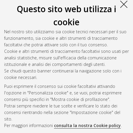
nel progetto preliminare di un velivolo.
[Laurea], Università di
Questo sito web utilizza i
Bologna, Corso di Studio in
Ingegneria aerospaziale [L-
DM509] - Forli'
cookie
Sorrentino, Andrea
(2013)
Studio e ottimizzazione di un
Nel nostro sito utilizziamo sia cookie tecnici necessari per il suo
piccolo motore bicilindrico per uso aeronautico.
[Laurea],
funzionamento, sia cookie e altri strumenti di tracciamento
Università di Bologna, Corso di Studio in
Ingegneria
facoltativi che potrai attivare solo con il tuo consenso.
aerospaziale [L-DM509] - Forli'
, Documento ad accesso
Cookie e altri strumenti di tracciamento facoltativi sono usati per
riservato.
analisi statistiche, misure sull'efficacia della comunicazione
istituzionale e analisi dei comportamenti degli utenti.
Questa lista e' stata generata il
Fri Aug 7 20:41:31 2026 CEST
.
Se chiudi questo banner continuerai la navigazione solo con i
cookie necessari.
Puoi esprimere il consenso sui cookie facoltativi attivando
Atom
l'opzione in "Personalizza cookie" e, se vuoi, potrai esprimere
Rss 1.0
consensi più specifici in "Mostra cookie di profilazione".
Potrai sempre rivedere le tue scelte e verificare lo stato dei
Rss 2.0
consensi rientrando nella sezione "Impostazione cookie" del
sito.
Per maggiori informazioni
consulta la nostra Cookie policy
.
AMS Laurea