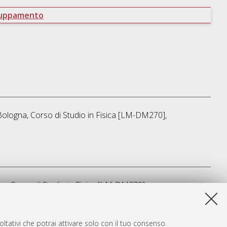
ruppamento
Bologna, Corso di Studio in
Fisica [LM-DM270]
,
na, Corso di Studio in
Fisica [LM-DM270]
ta lista e' stata generata il
Sat Aug 8 13:25:51 2026 CEST
.
ltativi che potrai attivare solo con il tuo consenso.