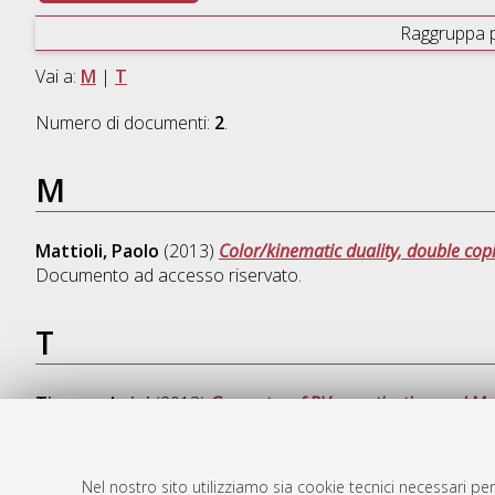
Raggruppa 
Vai a:
M
|
T
Numero di documenti:
2
.
M
Mattioli, Paolo
(2013)
Color/kinematic duality, double cop
Documento ad accesso riservato.
T
Tizzano, Luigi
(2013)
Geometry of BV quantization and Mat
Nel nostro sito utilizziamo sia cookie tecnici necessari per