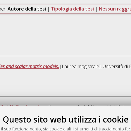
per:
Autore della tesi
|
Tipologia della tesi
|
Nessun ragg
ies and scalar matrix models.
[Laurea magistrale], Università di 
hai-Quillen formalism.
[Laurea magistrale], Università di Bolog
Questo sito web utilizza i cookie
Ques
 il suo funzionamento, sia cookie e altri strumenti di tracciamento faco