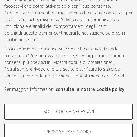
facoltativi che potrai attivare solo con il tuo consenso.
Cookie e altri strumenti di tracciamento facoltativi sono usati per
analisi statistiche, misure sull'efficacia della comunicazione
Gestione del documento:
istituzionale e analisi dei comportamenti degli utenti.
Se chiudi questo banner continuerai la navigazione solo con i
cookie necessari.
Puoi esprimere il consenso sui cookie facoltativi attivando
Atom
l'opzione in "Personalizza cookie" e, se vuoi, potrai esprimere
Rss 1.0
consensi più specifici in "Mostra cookie di profilazione".
Potrai sempre rivedere le tue scelte e verificare lo stato dei
Rss 2.0
consensi rientrando nella sezione "Impostazione cookie" del
sito.
Per maggiori informazioni
consulta la nostra Cookie policy
.
AMS Laurea
Servizio implementato e gestito da
AlmaDL
Impostazioni Cookie
COOKIE DI PROFILAZIONE -
SOLO COOKIE NECESSARI
Informativa sulla privacy
FACOLTATIVI
Condizioni d’uso del sito
Si tratta di cookie utilizzati per analizzare le caratteristiche della
navigazione degli utenti, creare profili in base al loro comportamento
PERSONALIZZA COOKIE
sul sito, per analisi di marketing.