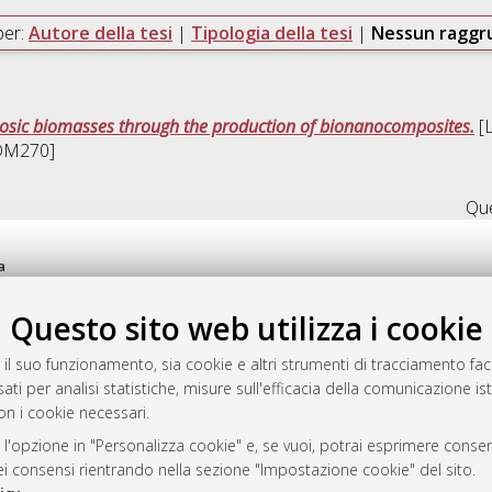
per:
Autore della tesi
|
Tipologia della tesi
|
Nessun ragg
ulosic biomasses through the production of bionanocomposites.
[L
-DM270]
Que
a
mplementato e gestito da
AlmaDL
Questo sito web utilizza i cookie
ni Cookie
 sulla privacy
 il suo funzionamento, sia cookie e altri strumenti di tracciamento faco
d’uso del sito
ati per analisi statistiche, misure sull'efficacia della comunicazione is
on i cookie necessari.
 l'opzione in "Personalizza cookie" e, se vuoi, potrai esprimere consens
i Bologna, 2007-2026.
dei consensi rientrando nella sezione "Impostazione cookie" del sito.