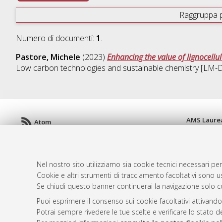
Raggruppa 
Numero di documenti:
1
.
Pastore, Michele
(2023)
Enhancing the value of lignocell
Low carbon technologies and sustainable chemistry [LM
AMS Laure
Atom
Servizio i
Rss 1.0
Impostazio
Rss 2.0
Informativa
Nel nostro sito utilizziamo sia cookie tecnici necessari per
Condizioni 
Cookie e altri strumenti di tracciamento facoltativi sono us
Se chiudi questo banner continuerai la navigazione solo c
Puoi esprimere il consenso sui cookie facoltativi attivando
© ALMA MATER STUDIORUM - Università d
Potrai sempre rivedere le tue scelte e verificare lo stato 