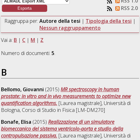
RSS 1.0
RSS 2.0
Raggruppa per:
Autore della tesi
|
Tipologia della tesi
|
Nessun raggruppamento
Vai a:
B
|
C
|
M
|
Z
Numero di documenti:
5
.
B
Bellomo, Giovanni
(2015)
MR spectroscopy in human
prostate: in vitro and in vivo measurements to optimize new
quantification algorithms.
[Laurea magistrale], Università di
Bologna, Corso di Studio in
Fisica [LM-DM270]
Bonafe, Elisa
(2015)
Realizzazione di un simulatore
biomeccanico del sistema ventricolo-aorta e studio della
contropulsazione passiva.
[Laurea magistrale], Università di