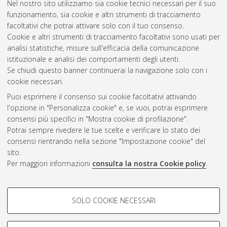
Nel nostro sito utilizziamo sia cookie tecnici necessari per il suo
Zanzi, Manami
(2015)
Procedural and dosimetric aspects in
funzionamento, sia cookie e altri strumenti di tracciamento
peripheral angiography using CO2 as contrast medium.
facoltativi che potrai attivare solo con il tuo consenso.
[Laurea magistrale], Università di Bologna, Corso di Studio in
Cookie e altri strumenti di tracciamento facoltativi sono usati per
Fisica [LM-DM270]
analisi statistiche, misure sull'efficacia della comunicazione
istituzionale e analisi dei comportamenti degli utenti.
Questa lista e' stata generata il
Fri Aug 7 04:57:50 2026 CEST
.
Se chiudi questo banner continuerai la navigazione solo con i
cookie necessari.
Puoi esprimere il consenso sui cookie facoltativi attivando
Atom
l'opzione in "Personalizza cookie" e, se vuoi, potrai esprimere
Rss 1.0
consensi più specifici in "Mostra cookie di profilazione".
Potrai sempre rivedere le tue scelte e verificare lo stato dei
Rss 2.0
consensi rientrando nella sezione "Impostazione cookie" del
sito.
Per maggiori informazioni
consulta la nostra Cookie policy
.
AMS Laurea
Servizio implementato e gestito da
AlmaDL
Impostazioni Cookie
COOKIE DI PROFILAZIONE -
SOLO COOKIE NECESSARI
Informativa sulla privacy
FACOLTATIVI
Condizioni d’uso del sito
Si tratta di cookie utilizzati per analizzare le caratteristiche della