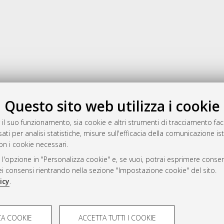
Gestione del documento:
Questo sito web utilizza i cookie
 il suo funzionamento, sia cookie e altri strumenti di tracciamento faco
ati per analisi statistiche, misure sull'efficacia della comunicazione is
a
on i cookie necessari.
mplementato e gestito da
AlmaDL
 l'opzione in "Personalizza cookie" e, se vuoi, potrai esprimere consens
ni Cookie
dei consensi rientrando nella sezione "Impostazione cookie" del sito.
 sulla privacy
icy
.
d’uso del sito
COOKIE TECNICI - NECES
A COOKIE
ACCETTA TUTTI I COOKIE