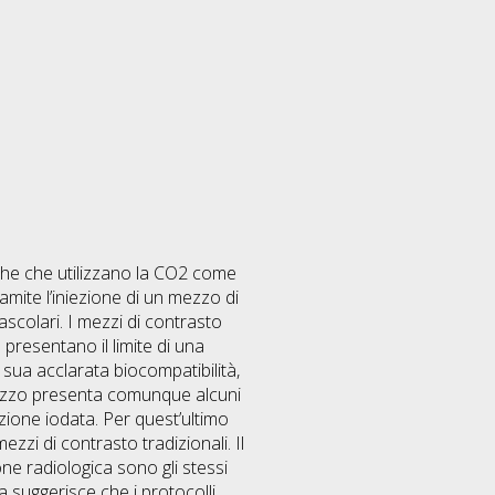
riche che utilizzano la CO2 come
amite l’iniezione di un mezzo di
ascolari. I mezzi di contrasto
presentano il limite di una
 sua acclarata biocompatibilità,
utilizzo presenta comunque alcuni
uzione iodata. Per quest’ultimo
zzi di contrasto tradizionali. Il
one radiologica sono gli stessi
za suggerisce che i protocolli