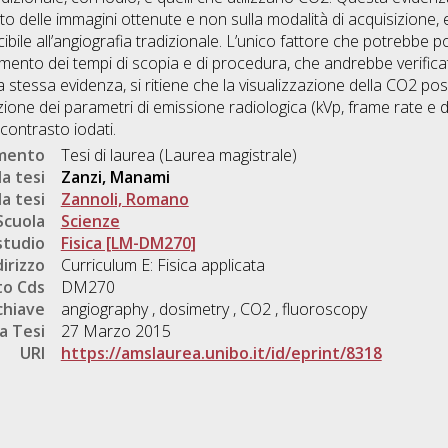
 delle immagini ottenute e non sulla modalità di acquisizione, e
ibile all’angiografia tradizionale. L’unico fattore che potrebbe 
amento dei tempi di scopia e di procedura, che andrebbe verifi
lla stessa evidenza, si ritiene che la visualizzazione della CO2 p
azione dei parametri di emissione radiologica (kVp, frame rate e 
 contrasto iodati.
umento
Tesi di laurea (Laurea magistrale)
a tesi
Zanzi, Manami
a tesi
Zannoli, Romano
Scuola
Scienze
studio
Fisica [LM-DM270]
dirizzo
Curriculum E: Fisica applicata
o Cds
DM270
chiave
angiography , dosimetry , CO2 , fluoroscopy
a Tesi
27 Marzo 2015
URI
https://amslaurea.unibo.it/id/eprint/8318