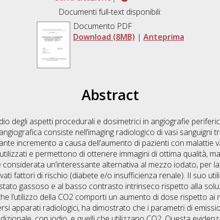
Documenti full-text disponibili:
Documento PDF
Download (8MB)
|
Anteprima
Abstract
dio degli aspetti procedurali e dosimetrici in angiografie perife
ngiografica consiste nell’imaging radiologico di vasi sanguigni tr
tante incremento a causa dell’aumento di pazienti con malattie v
ilizzati e permettono di ottenere immagini di ottima qualità, ma 
 considerata un’interessante alternativa al mezzo iodato, per la
ati fattori di rischio (diabete e/o insufficienza renale). Il suo 
o stato gassoso e al basso contrasto intrinseco rispetto alla sol
he l’utilizzo della CO2 comporti un aumento di dose rispetto ai me
ersi apparati radiologici, ha dimostrato che i parametri di emissi
radizionale, con iodio, e quelli che utilizzano CO2. Questa eviden