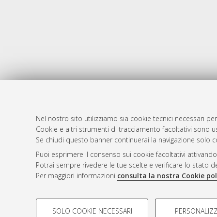
Nel nostro sito utilizziamo sia cookie tecnici necessari per
Cookie e altri strumenti di tracciamento facoltativi sono us
AMS Laure
Atom
Se chiudi questo banner continuerai la navigazione solo c
Servizio i
Rss 1.0
Puoi esprimere il consenso sui cookie facoltativi attivando
Impostazio
Potrai sempre rivedere le tue scelte e verificare lo stato 
Rss 2.0
Informativa
Per maggiori informazioni
consulta la nostra Cookie pol
Condizioni 
COOKIE DI PROFILAZIONE - FACOLTATIVI
SOLO COOKIE NECESSARI
PERSONALIZZ