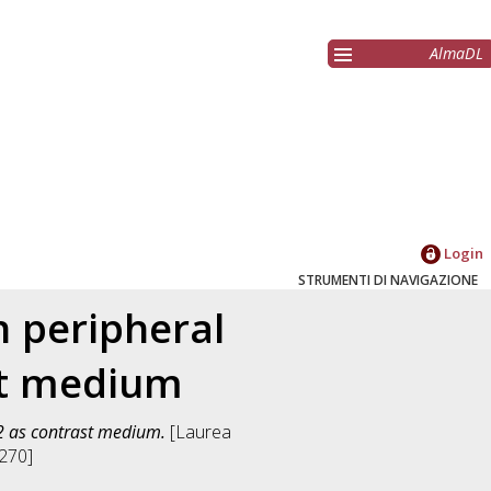
AlmaDL
Login
STRUMENTI DI NAVIGAZIONE
n peripheral
st medium
2 as contrast medium.
[Laurea
270]