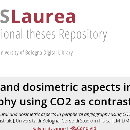
and dosimetric aspects i
phy using CO2 as contra
ural and dosimetric aspects in peripheral angiography using CO
strale], Università di Bologna, Corso di Studio in
Fisica [LM-DM
Salva citazione
Condividi