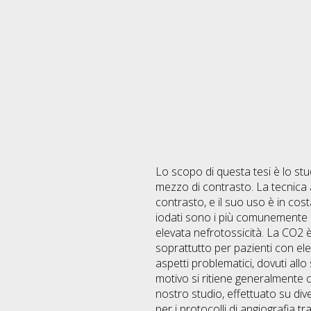
Lo scopo di questa tesi è lo stu
mezzo di contrasto. La tecnica a
contrasto, e il suo uso è in cos
iodati sono i più comunemente ut
elevata nefrotossicità. La CO2 è
soprattutto per pazienti con elev
aspetti problematici, dovuti all
motivo si ritiene generalmente c
nostro studio, effettuato su div
per i protocolli di angiografia t