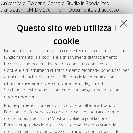
Università di Bologna, Corso di Studio in
Specialized
translation [LM-DM270] - Forli'
, Documento ad accesso
riservato.
Questo sito web utilizza i
Sommer, Katrin
(2021)
Siamo con voi? – Eine
korpuslinguistische Diskursanalyse über das Italien- und
cookie
Deutschlandbild in deutschen und italienischen
Zeitungsartikeln zu Beginn der Coronavirus-Pandemie.
[Laurea
Nel nostro sito utilizziamo sia cookie tecnici necessari per il suo
magistrale], Università di Bologna, Corso di Studio in
funzionamento, sia cookie e altri strumenti di tracciamento
Specialized translation [LM-DM270] - Forli'
, Documento ad
facoltativi che potrai attivare solo con il tuo consenso.
accesso riservato.
Cookie e altri strumenti di tracciamento facoltativi sono usati per
analisi statistiche, misure sull'efficacia della comunicazione
Questa lista e' stata generata il
Thu Aug 6 19:57:52 2026
istituzionale e analisi dei comportamenti degli utenti.
CEST
.
Se chiudi questo banner continuerai la navigazione solo con i
cookie necessari.
Puoi esprimere il consenso sui cookie facoltativi attivando
Atom
l'opzione in "Personalizza cookie" e, se vuoi, potrai esprimere
Rss 1.0
consensi più specifici in "Mostra cookie di profilazione".
Potrai sempre rivedere le tue scelte e verificare lo stato dei
Rss 2.0
consensi rientrando nella sezione "Impostazione cookie" del