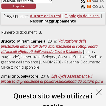
RSS 1.0
RSS 2.0
Raggruppa per:
Autore della tesi
|
Tipologia della tesi
|
Nessun raggruppamento
Numero di documenti:
3
.
Brucato, Miriam Carmela
(2018)
Valutazione delle
prestazioni ambientali della valorizzazione di sottoprodotti
vitivinicoli effettuati dall’azienda Caviro Distillerie.
[Laurea
magistrale], Università di Bologna, Corso di Studio in
Analisi e
gestione dell'ambiente [LM-DM270] - Ravenna
, Documento
full-text non disponibile
Dimartino, Salvatore
(2018)
Life Cycle Assessment sul
processo di produzione di poliidrossialcanoati da coltura pura
di Pseudomonas putida.
[Laurea magistrale], Università di
Bologna, Corso di Studio in
Analisi e gestione dell'ambiente
Questo sito web utilizza i
[LM-DM270] - Ravenna
Novi, Alberto
(2018)
Analisi del ciclo di vita della produzione