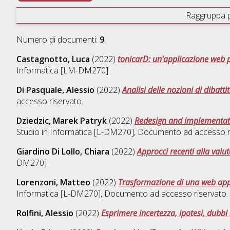
Raggruppa 
Numero di documenti:
9
.
Castagnotto, Luca
(2022)
tonicarD: un'applicazione web 
Informatica [LM-DM270]
Di Pasquale, Alessio
(2022)
Analisi delle nozioni di dibatti
accesso riservato.
Dziedzic, Marek Patryk
(2022)
Redesign and implementati
Studio in
Informatica [L-DM270]
, Documento ad accesso r
Giardino Di Lollo, Chiara
(2022)
Approcci recenti alla valut
DM270]
Lorenzoni, Matteo
(2022)
Trasformazione di una web appli
Informatica [L-DM270]
, Documento ad accesso riservato.
Rolfini, Alessio
(2022)
Esprimere incertezza, ipotesi, dubbi