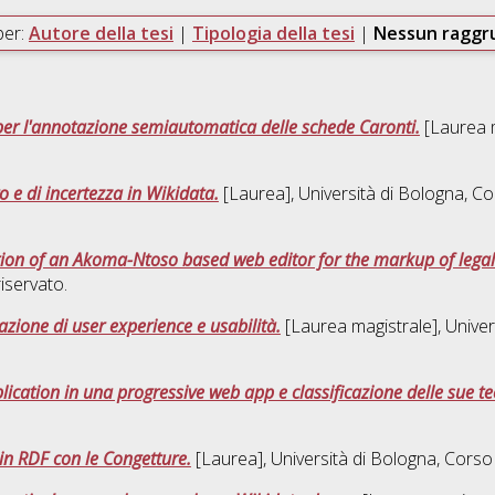
per:
Autore della tesi
|
Tipologia della tesi
|
Nessun ragg
per l'annotazione semiautomatica delle schede Caronti.
[Laurea m
to e di incertezza in Wikidata.
[Laurea], Università di Bologna, Co
on of an Akoma-Ntoso based web editor for the markup of lega
iservato.
azione di user experience e usabilità.
[Laurea magistrale], Univer
cation in una progressive web app e classificazione delle sue te
 in RDF con le Congetture.
[Laurea], Università di Bologna, Corso 