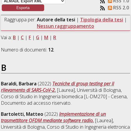
RSS 1.0
RSS 2.0
Raggruppa per:
Autore della tesi
|
Tipologia della tesi
|
Nessun raggruppamento
Vai a:
B
|
C
|
F
|
G
|
M
|
R
Numero di documenti:
12
.
B
Baraldi, Barbara
(2022)
Tecniche di group testing per il
rilevamento di SARS-CoV-2.
[Laurea], Università di Bologna,
Corso di Studio in
Ingegneria biomedica [L-DM270] - Cesena
,
Documento ad accesso riservato.
Bartoletti, Matteo
(2022)
Implementazione di un
trasmettitore OFDM mediante software radio.
[Laurea],
Università di Bologna, Corso di Studio in
Ingegneria elettronica