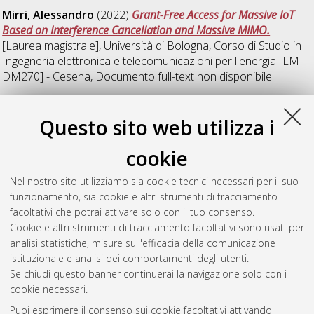
Mirri, Alessandro
(2022)
Grant-Free Access for Massive IoT
Based on Interference Cancellation and Massive MIMO.
[Laurea magistrale], Università di Bologna, Corso di Studio in
Ingegneria elettronica e telecomunicazioni per l'energia [LM-
DM270] - Cesena
, Documento full-text non disponibile
R
Questo sito web utilizza i
cookie
Rocchi, Leonardo
(2022)
Implementazione di un Modem
Digitale M-QAM Mediante SDR Adalm Pluto.
[Laurea],
Nel nostro sito utilizziamo sia cookie tecnici necessari per il suo
Università di Bologna, Corso di Studio in
Ingegneria elettronica
funzionamento, sia cookie e altri strumenti di tracciamento
per l'energia e l'informazione [L-DM270] - Cesena
,
facoltativi che potrai attivare solo con il tuo consenso.
Documento full-text non disponibile
Cookie e altri strumenti di tracciamento facoltativi sono usati per
analisi statistiche, misure sull'efficacia della comunicazione
Questa lista e' stata generata il
Sat Aug 8 17:40:01 2026
istituzionale e analisi dei comportamenti degli utenti.
CEST
.
Se chiudi questo banner continuerai la navigazione solo con i
cookie necessari.
Puoi esprimere il consenso sui cookie facoltativi attivando
Atom