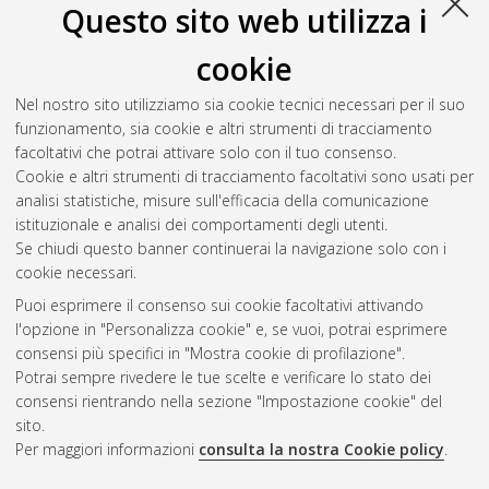
Questo sito web utilizza i
Salva citazione
Condividi
Il full-text non è disponibile per scelta dell'autore. (
Contatta
cookie
l'autore
)
Abstract
Nel nostro sito utilizziamo sia cookie tecnici necessari per il suo
funzionamento, sia cookie e altri strumenti di tracciamento
facoltativi che potrai attivare solo con il tuo consenso.
Altri metadati
Cookie e altri strumenti di tracciamento facoltativi sono usati per
analisi statistiche, misure sull'efficacia della comunicazione
Gestione del documento:
istituzionale e analisi dei comportamenti degli utenti.
Se chiudi questo banner continuerai la navigazione solo con i
cookie necessari.
Puoi esprimere il consenso sui cookie facoltativi attivando
Atom
l'opzione in "Personalizza cookie" e, se vuoi, potrai esprimere
Rss 1.0
consensi più specifici in "Mostra cookie di profilazione".
Potrai sempre rivedere le tue scelte e verificare lo stato dei
Rss 2.0
consensi rientrando nella sezione "Impostazione cookie" del
sito.
Per maggiori informazioni
consulta la nostra Cookie policy
.
AMS Laurea
Servizio implementato e gestito da
AlmaDL