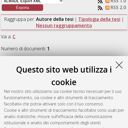
RSS 1.0
RSS 2.0
Raggruppa per:
Autore della tesi
|
Tipologia della tesi
|
Nessun raggruppamento
Vai a:
C
Numero di documenti:
1
.
C
Questo sito web utilizza i
cookie
Costanzini, Gianluca
(2019)
L’esercizio terapeutico in persone
affette da tendinopatia rotulea: revisione della letteratura.
Nel nostro sito utilizziamo sia cookie tecnici necessari per il suo
[Laurea], Università di Bologna, Corso di Studio in
Fisioterapia
funzionamento, sia cookie e altri strumenti di tracciamento
(abilitante alla professione sanitaria di fisioterapista) [L-
facoltativi che potrai attivare solo con il tuo consenso.
DM270]
, Documento ad accesso riservato.
Cookie e altri strumenti di tracciamento facoltativi sono usati per
analisi statistiche, misure sull'efficacia della comunicazione
Questa lista e' stata generata il
Sun Aug 9 03:38:14 2026
istituzionale e analisi dei comportamenti degli utenti.
CEST
.