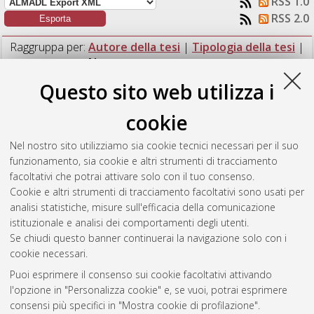
RSS 1.0
RSS 2.0
Raggruppa per:
Autore della tesi
|
Tipologia della tesi
|
Nessun raggruppamento
Questo sito web utilizza i
Numero di documenti:
1
.
cookie
Costanzini, Gianluca
(2019)
L’esercizio terapeutico in persone
affette da tendinopatia rotulea: revisione della letteratura.
Nel nostro sito utilizziamo sia cookie tecnici necessari per il suo
[Laurea], Università di Bologna, Corso di Studio in
Fisioterapia
funzionamento, sia cookie e altri strumenti di tracciamento
(abilitante alla professione sanitaria di fisioterapista) [L-
facoltativi che potrai attivare solo con il tuo consenso.
DM270]
, Documento ad accesso riservato.
Cookie e altri strumenti di tracciamento facoltativi sono usati per
analisi statistiche, misure sull'efficacia della comunicazione
Questa lista e' stata generata il
Thu Aug 6 04:46:12 2026
istituzionale e analisi dei comportamenti degli utenti.
CEST
.
Se chiudi questo banner continuerai la navigazione solo con i
cookie necessari.
Puoi esprimere il consenso sui cookie facoltativi attivando
Atom
l'opzione in "Personalizza cookie" e, se vuoi, potrai esprimere
Rss 1.0
consensi più specifici in "Mostra cookie di profilazione".