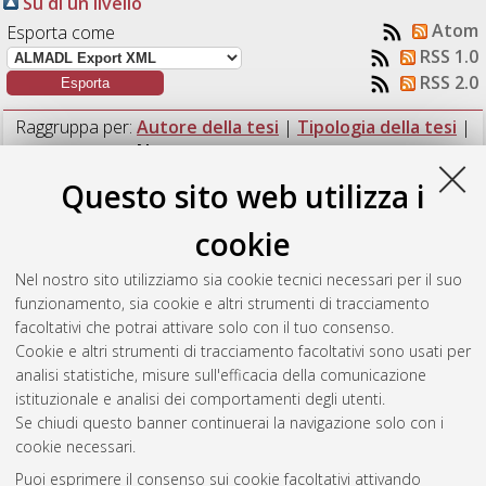
Su di un livello
Atom
Esporta come
RSS 1.0
RSS 2.0
Raggruppa per:
Autore della tesi
|
Tipologia della tesi
|
Nessun raggruppamento
Questo sito web utilizza i
Numero di documenti:
1
.
cookie
Di Nardo, Simone
(2023)
Processo di validazione di fonti
OSINT e di singoli indicatori di compromissione.
[Laurea
Nel nostro sito utilizziamo sia cookie tecnici necessari per il suo
magistrale], Università di Bologna, Corso di Studio in
funzionamento, sia cookie e altri strumenti di tracciamento
Ingegneria informatica [LM-DM270]
, Documento full-text non
facoltativi che potrai attivare solo con il tuo consenso.
disponibile
Cookie e altri strumenti di tracciamento facoltativi sono usati per
analisi statistiche, misure sull'efficacia della comunicazione
Questa lista e' stata generata il
Thu Aug 6 12:20:48 2026
istituzionale e analisi dei comportamenti degli utenti.
CEST
.
Se chiudi questo banner continuerai la navigazione solo con i
cookie necessari.
Puoi esprimere il consenso sui cookie facoltativi attivando
Atom