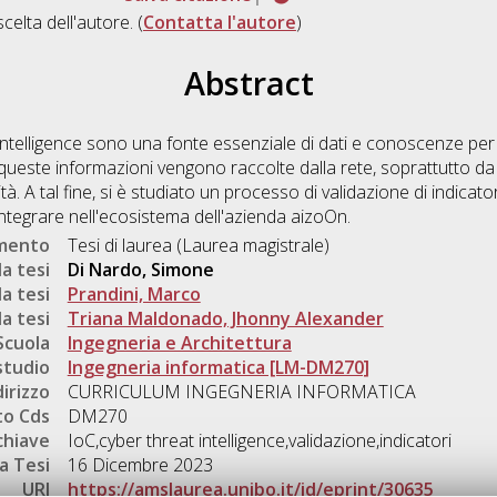
scelta dell'autore. (
Contatta l'autore
)
Abstract
intelligence sono una fonte essenziale di dati e conoscenze per a
ueste informazioni vengono raccolte dalla rete, soprattutto da f
ità. A tal fine, si è studiato un processo di validazione di indica
integrare nell'ecosistema dell'azienda aizoOn.
umento
Tesi di laurea (Laurea magistrale)
a tesi
Di Nardo, Simone
a tesi
Prandini, Marco
a tesi
Triana Maldonado, Jhonny Alexander
Scuola
Ingegneria e Architettura
studio
Ingegneria informatica [LM-DM270]
dirizzo
CURRICULUM INGEGNERIA INFORMATICA
o Cds
DM270
chiave
IoC,cyber threat intelligence,validazione,indicatori
a Tesi
16 Dicembre 2023
URI
https://amslaurea.unibo.it/id/eprint/30635