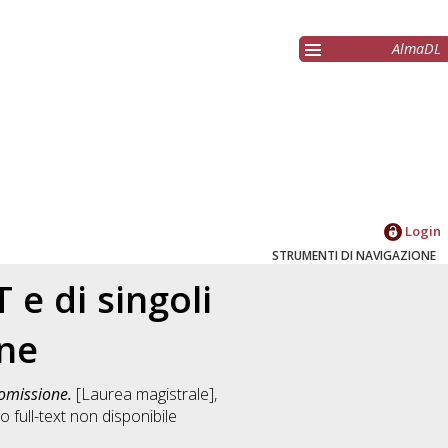
AlmaDL
Login
STRUMENTI DI NAVIGAZIONE
 e di singoli
one
romissione.
[Laurea magistrale],
 full-text non disponibile