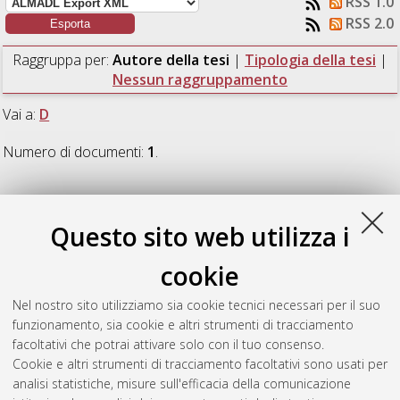
RSS 1.0
RSS 2.0
Raggruppa per:
Autore della tesi
|
Tipologia della tesi
|
Nessun raggruppamento
Vai a:
D
Numero di documenti:
1
.
D
Questo sito web utilizza i
De Nardi, Dario
(2023)
Design and implementation of an
cookie
Advanced Driver Assistance System on a racing prototype in the
marine environment using stereo vision and Convolutional
Nel nostro sito utilizziamo sia cookie tecnici necessari per il suo
Neural Networks.
[Laurea magistrale], Università di Bologna,
funzionamento, sia cookie e altri strumenti di tracciamento
Corso di Studio in
Ingegneria informatica [LM-DM270]
,
facoltativi che potrai attivare solo con il tuo consenso.
Documento full-text non disponibile
Cookie e altri strumenti di tracciamento facoltativi sono usati per
analisi statistiche, misure sull'efficacia della comunicazione
Questa lista e' stata generata il
Sun Aug 9 11:33:50 2026