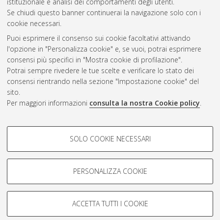
istituzionale e analisi dei comportamenti degli utenti.
CEST
.
Se chiudi questo banner continuerai la navigazione solo con i
cookie necessari.
Puoi esprimere il consenso sui cookie facoltativi attivando
Atom
l'opzione in "Personalizza cookie" e, se vuoi, potrai esprimere
Rss 1.0
consensi più specifici in "Mostra cookie di profilazione".
Potrai sempre rivedere le tue scelte e verificare lo stato dei
Rss 2.0
consensi rientrando nella sezione "Impostazione cookie" del
sito.
Per maggiori informazioni
consulta la nostra Cookie policy
.
AMS Laurea
Servizio implementato e gestito da
AlmaDL
Impostazioni Cookie
COOKIE DI PROFILAZIONE -
SOLO COOKIE NECESSARI
Informativa sulla privacy
FACOLTATIVI
Condizioni d’uso del sito
Si tratta di cookie utilizzati per analizzare le caratteristiche della
navigazione degli utenti, creare profili in base al loro comportamento
PERSONALIZZA COOKIE
sul sito, per analisi di marketing.
Mostra cookie di profilazione
ACCETTA TUTTI I COOKIE
Google/Youtube Video
© ALMA MATER STUDIORUM - Università di Bologna, 2007-2026.
COOKIE TECNICI - NECESSARI