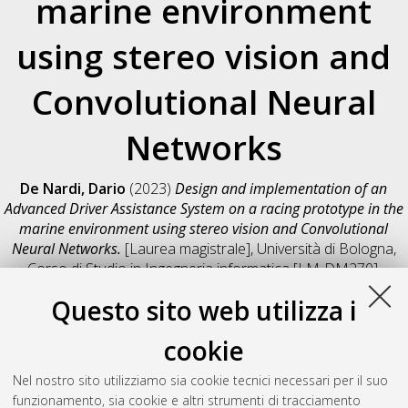
marine environment
using stereo vision and
Convolutional Neural
Networks
De Nardi, Dario
(2023)
Design and implementation of an
Advanced Driver Assistance System on a racing prototype in the
marine environment using stereo vision and Convolutional
Neural Networks.
[Laurea magistrale], Università di Bologna,
Corso di Studio in
Ingegneria informatica [LM-DM270]
,
Documento full-text non disponibile
Questo sito web utilizza i
Salva citazione
Condividi
Il full-text non è disponibile per scelta dell'autore. (
Contatta
cookie
l'autore
)
Abstract
Nel nostro sito utilizziamo sia cookie tecnici necessari per il suo
funzionamento, sia cookie e altri strumenti di tracciamento