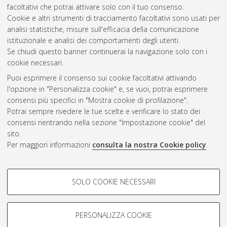
facoltativi che potrai attivare solo con il tuo consenso.
Altri metadati
Cookie e altri strumenti di tracciamento facoltativi sono usati per
analisi statistiche, misure sull'efficacia della comunicazione
Gestione del documento:
istituzionale e analisi dei comportamenti degli utenti.
Se chiudi questo banner continuerai la navigazione solo con i
cookie necessari.
Puoi esprimere il consenso sui cookie facoltativi attivando
Atom
l'opzione in "Personalizza cookie" e, se vuoi, potrai esprimere
Rss 1.0
consensi più specifici in "Mostra cookie di profilazione".
Potrai sempre rivedere le tue scelte e verificare lo stato dei
Rss 2.0
consensi rientrando nella sezione "Impostazione cookie" del
sito.
Per maggiori informazioni
consulta la nostra Cookie policy
.
AMS Laurea
Servizio implementato e gestito da
AlmaDL
Impostazioni Cookie
COOKIE DI PROFILAZIONE -
SOLO COOKIE NECESSARI
Informativa sulla privacy
FACOLTATIVI
Condizioni d’uso del sito
Si tratta di cookie utilizzati per analizzare le caratteristiche della
navigazione degli utenti, creare profili in base al loro comportamento
PERSONALIZZA COOKIE
sul sito, per analisi di marketing.