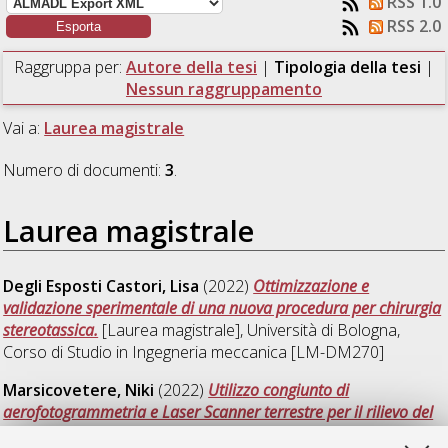
RSS 1.0
RSS 2.0
Raggruppa per:
Autore della tesi
|
Tipologia della tesi
|
Nessun raggruppamento
Vai a:
Laurea magistrale
Numero di documenti:
3
.
Laurea magistrale
Degli Esposti Castori, Lisa
(2022)
Ottimizzazione e
validazione sperimentale di una nuova procedura per chirurgia
stereotassica.
[Laurea magistrale], Università di Bologna,
Corso di Studio in
Ingegneria meccanica [LM-DM270]
Marsicovetere, Niki
(2022)
Utilizzo congiunto di
aerofotogrammetria e Laser Scanner terrestre per il rilievo del
torrente Ravone di Bologna.
[Laurea magistrale], Università di