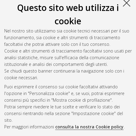
Bologna, Corso di Studio in
Ingegneria civile [LM-DM270]
,
Questo sito web utilizza i
Documento full-text non disponibile
cookie
Ricci, Cesare
(2022)
Rilievo e modellazione 3D di un’opera
idraulica storica e del suo contesto.
[Laurea magistrale],
Nel nostro sito utilizziamo sia cookie tecnici necessari per il suo
Università di Bologna, Corso di Studio in
Ingegneria dei
funzionamento, sia cookie e altri strumenti di tracciamento
processi e dei sistemi edilizi [LM-DM270]
, Documento full-text
facoltativi che potrai attivare solo con il tuo consenso.
non disponibile
Cookie e altri strumenti di tracciamento facoltativi sono usati per
analisi statistiche, misure sull'efficacia della comunicazione
Questa lista e' stata generata il
Thu Aug 6 20:36:03 2026
istituzionale e analisi dei comportamenti degli utenti.
CEST
.
Se chiudi questo banner continuerai la navigazione solo con i
cookie necessari.
Puoi esprimere il consenso sui cookie facoltativi attivando
Atom
l'opzione in "Personalizza cookie" e, se vuoi, potrai esprimere
Rss 1.0
consensi più specifici in "Mostra cookie di profilazione".
Potrai sempre rivedere le tue scelte e verificare lo stato dei
Rss 2.0
consensi rientrando nella sezione "Impostazione cookie" del
sito.
Per maggiori informazioni
consulta la nostra Cookie policy
.
AMS Laurea
Servizio implementato e gestito da
AlmaDL