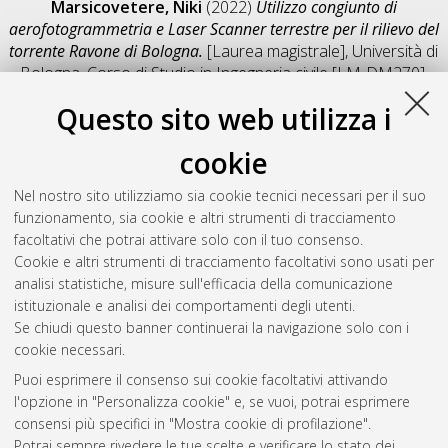
Marsicovetere, Niki
(2022)
Utilizzo congiunto di
aerofotogrammetria e Laser Scanner terrestre per il rilievo del
torrente Ravone di Bologna.
[Laurea magistrale], Università di
Bologna, Corso di Studio in
Ingegneria civile [LM-DM270]
,
Documento full-text non disponibile
Questo sito web utilizza i
Salva citazione
Condividi
Il full-text non è disponibile per scelta dell'autore. (
Contatta
cookie
l'autore
)
Abstract
Nel nostro sito utilizziamo sia cookie tecnici necessari per il suo
funzionamento, sia cookie e altri strumenti di tracciamento
facoltativi che potrai attivare solo con il tuo consenso.
Altri metadati
Cookie e altri strumenti di tracciamento facoltativi sono usati per
analisi statistiche, misure sull'efficacia della comunicazione
Gestione del documento:
istituzionale e analisi dei comportamenti degli utenti.
Se chiudi questo banner continuerai la navigazione solo con i
cookie necessari.
Puoi esprimere il consenso sui cookie facoltativi attivando
Atom
l'opzione in "Personalizza cookie" e, se vuoi, potrai esprimere
Rss 1.0
consensi più specifici in "Mostra cookie di profilazione".
Potrai sempre rivedere le tue scelte e verificare lo stato dei