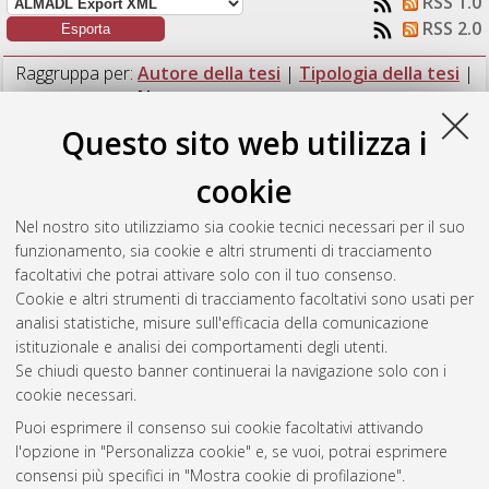
RSS 1.0
RSS 2.0
Raggruppa per:
Autore della tesi
|
Tipologia della tesi
|
Nessun raggruppamento
Questo sito web utilizza i
Numero di documenti:
1
.
cookie
Marziali, Riccardo
(2020)
Formulazione di liqueur
d'expedition per la produzione di spumante da uve sangiovese.
Nel nostro sito utilizziamo sia cookie tecnici necessari per il suo
[Laurea], Università di Bologna, Corso di Studio in
Viticoltura
funzionamento, sia cookie e altri strumenti di tracciamento
ed enologia [L-DM270] - Cesena
, Documento full-text non
facoltativi che potrai attivare solo con il tuo consenso.
disponibile
Cookie e altri strumenti di tracciamento facoltativi sono usati per
analisi statistiche, misure sull'efficacia della comunicazione
Questa lista e' stata generata il
Sun Aug 9 17:33:40 2026
istituzionale e analisi dei comportamenti degli utenti.
CEST
.
Se chiudi questo banner continuerai la navigazione solo con i
cookie necessari.
Puoi esprimere il consenso sui cookie facoltativi attivando
Atom
l'opzione in "Personalizza cookie" e, se vuoi, potrai esprimere
Rss 1.0
consensi più specifici in "Mostra cookie di profilazione".