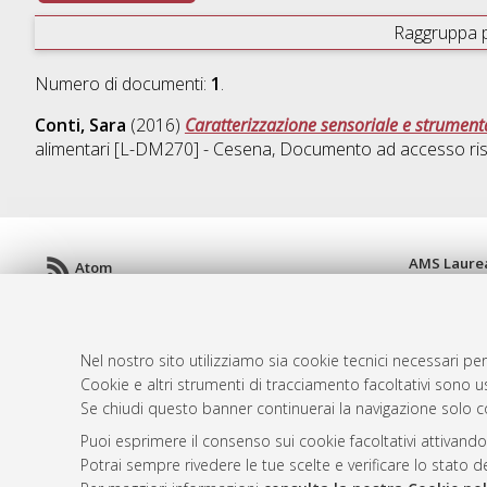
Raggruppa 
Numero di documenti:
1
.
Conti, Sara
(2016)
Caratterizzazione sensoriale e strumenta
alimentari [L-DM270] - Cesena
, Documento ad accesso ris
AMS Laure
Atom
Servizio i
Rss 1.0
Impostazio
Rss 2.0
Informativa
Nel nostro sito utilizziamo sia cookie tecnici necessari per
Condizioni 
Cookie e altri strumenti di tracciamento facoltativi sono us
Se chiudi questo banner continuerai la navigazione solo c
Puoi esprimere il consenso sui cookie facoltativi attivando
© ALMA MATER STUDIORUM - Università d
Potrai sempre rivedere le tue scelte e verificare lo stato 