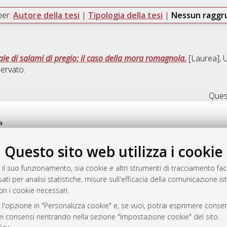
per:
Autore della tesi
|
Tipologia della tesi
|
Nessun ragg
le di salami di pregio: il caso della mora romagnola.
[Laurea], U
ervato.
Quest
a
mplementato e gestito da
AlmaDL
Questo sito web utilizza i cookie
ni Cookie
 sulla privacy
 il suo funzionamento, sia cookie e altri strumenti di tracciamento faco
d’uso del sito
ati per analisi statistiche, misure sull'efficacia della comunicazione is
on i cookie necessari.
 l'opzione in "Personalizza cookie" e, se vuoi, potrai esprimere consens
i Bologna, 2007-2026.
dei consensi rientrando nella sezione "Impostazione cookie" del sito.