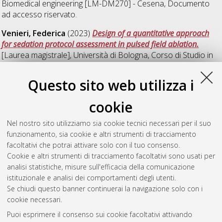
Biomedical engineering [LM-DM270] - Cesena
, Documento
ad accesso riservato.
Venieri, Federica
(2023)
Design of a quantitative approach
for sedation protocol assessment in pulsed field ablation.
[Laurea magistrale], Università di Bologna, Corso di Studio in
Biomedical engineering [LM-DM270] - Cesena
, Documento
ad accesso riservato.
Questo sito web utilizza i
Xilo, Alessandro
(2023)
Detection of electrical drivers during
cookie
atrial fibrillation through automatic processing of intracardiac
electrograms acquired with Cartofinder©.
[Laurea magistrale],
Nel nostro sito utilizziamo sia cookie tecnici necessari per il suo
Università di Bologna, Corso di Studio in
Biomedical
funzionamento, sia cookie e altri strumenti di tracciamento
engineering [LM-DM270] - Cesena
, Documento full-text non
facoltativi che potrai attivare solo con il tuo consenso.
disponibile
Cookie e altri strumenti di tracciamento facoltativi sono usati per
analisi statistiche, misure sull'efficacia della comunicazione
Questa lista e' stata generata il
Sun Aug 9 03:13:40 2026
istituzionale e analisi dei comportamenti degli utenti.
CEST
.
Se chiudi questo banner continuerai la navigazione solo con i
cookie necessari.
Puoi esprimere il consenso sui cookie facoltativi attivando
Atom