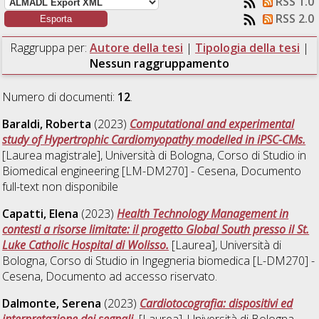
RSS 1.0
RSS 2.0
Raggruppa per:
Autore della tesi
|
Tipologia della tesi
|
Nessun raggruppamento
Numero di documenti:
12
.
Baraldi, Roberta
(2023)
Computational and experimental
study of Hypertrophic Cardiomyopathy modelled in iPSC-CMs.
[Laurea magistrale], Università di Bologna, Corso di Studio in
Biomedical engineering [LM-DM270] - Cesena
, Documento
full-text non disponibile
Capatti, Elena
(2023)
Health Technology Management in
contesti a risorse limitate: il progetto Global South presso il St.
Luke Catholic Hospital di Wolisso.
[Laurea], Università di
Bologna, Corso di Studio in
Ingegneria biomedica [L-DM270] -
Cesena
, Documento ad accesso riservato.
Dalmonte, Serena
(2023)
Cardiotocografia: dispositivi ed
interpretazione dei segnali.
[Laurea], Università di Bologna,