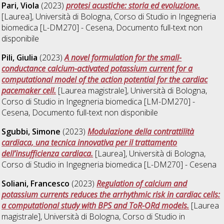
Pari, Viola
(2023)
protesi acustiche: storia ed evoluzione.
[Laurea], Università di Bologna, Corso di Studio in
Ingegneria
biomedica [L-DM270] - Cesena
, Documento full-text non
disponibile
Pili, Giulia
(2023)
A novel formulation for the small-
conductance calcium-activated potassium current for a
computational model of the action potential for the cardiac
pacemaker cell.
[Laurea magistrale], Università di Bologna,
Corso di Studio in
Ingegneria biomedica [LM-DM270] -
Cesena
, Documento full-text non disponibile
Sgubbi, Simone
(2023)
Modulazione della contrattilità
cardiaca, una tecnica innovativa per il trattamento
dell’insufficienza cardiaca.
[Laurea], Università di Bologna,
Corso di Studio in
Ingegneria biomedica [L-DM270] - Cesena
Soliani, Francesco
(2023)
Regulation of calcium and
potassium currents reduces the arrhythmic risk in cardiac cells:
a computational study with BPS and ToR-ORd models.
[Laurea
magistrale], Università di Bologna, Corso di Studio in