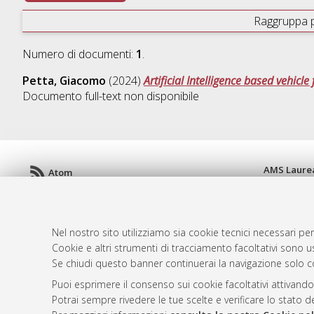
Raggruppa 
Numero di documenti:
1
.
Petta, Giacomo
(2024)
Artificial Intelligence based vehicle 
Documento full-text non disponibile
AMS Laure
Atom
Servizio i
Rss 1.0
Impostazio
Rss 2.0
Informativa
Nel nostro sito utilizziamo sia cookie tecnici necessari per
Condizioni 
Cookie e altri strumenti di tracciamento facoltativi sono us
Se chiudi questo banner continuerai la navigazione solo c
Puoi esprimere il consenso sui cookie facoltativi attivando
© ALMA MATER STUDIORUM - Università d
Potrai sempre rivedere le tue scelte e verificare lo stato 