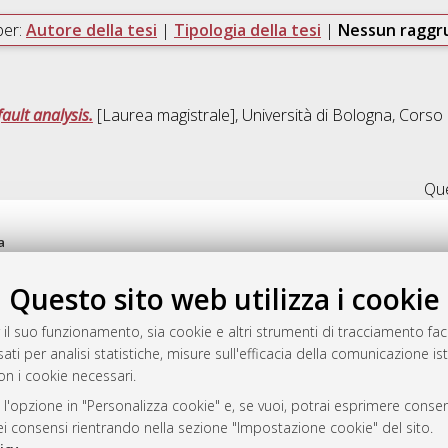
per:
Autore della tesi
|
Tipologia della tesi
|
Nessun ragg
fault analysis.
[Laurea magistrale], Università di Bologna, Corso 
Que
a
mplementato e gestito da
AlmaDL
Questo sito web utilizza i cookie
ni Cookie
 sulla privacy
 il suo funzionamento, sia cookie e altri strumenti di tracciamento faco
d’uso del sito
ati per analisi statistiche, misure sull'efficacia della comunicazione is
on i cookie necessari.
 l'opzione in "Personalizza cookie" e, se vuoi, potrai esprimere consens
i Bologna, 2007-2026.
dei consensi rientrando nella sezione "Impostazione cookie" del sito.