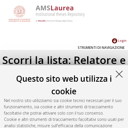
Login
STRUMENTI DI NAVIGAZIONE
Scorri la lista: Relatore e
Correlatore
Questo sito web utilizza i
Su di un livello
cookie
Seleziona un valore dall'elenco sottostante.
Nel nostro sito utilizziamo sia cookie tecnici necessari per il suo
2024
(1)
funzionamento, sia cookie e altri strumenti di tracciamento
facoltativi che potrai attivare solo con il tuo consenso.
Cookie e altri strumenti di tracciamento facoltativi sono usati per
Atom
analisi statistiche, misure sull'efficacia della comunicazione