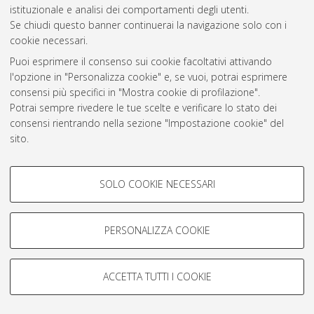
istituzionale e analisi dei comportamenti degli utenti.
Rss 1.0
Se chiudi questo banner continuerai la navigazione solo con i
Rss 2.0
cookie necessari.
Puoi esprimere il consenso sui cookie facoltativi attivando
l'opzione in "Personalizza cookie" e, se vuoi, potrai esprimere
AMS Laurea
consensi più specifici in "Mostra cookie di profilazione".
Servizio implementato e gestito da
AlmaDL
Potrai sempre rivedere le tue scelte e verificare lo stato dei
Impostazioni Cookie
consensi rientrando nella sezione "Impostazione cookie" del
Informativa sulla privacy
sito.
Condizioni d’uso del sito
Per maggiori informazioni
consulta la nostra Cookie policy
.
COOKIE DI PROFILAZIONE -
SOLO COOKIE NECESSARI
FACOLTATIVI
Si tratta di cookie utilizzati per analizzare le caratteristiche della
navigazione degli utenti, creare profili in base al loro comportamento
PERSONALIZZA COOKIE
© ALMA MATER STUDIORUM - Università di Bologna, 2007-2026.
sul sito, per analisi di marketing.
Mostra cookie di profilazione
ACCETTA TUTTI I COOKIE
Google/Youtube Video
COOKIE TECNICI - NECESSARI
Facebook