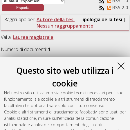
RSS 1.0
RSS 2.0
Raggruppa per:
Autore della tesi
|
Tipologia della tesi
|
Nessun raggruppamento
Vai a:
Laurea magistrale
Numero di documenti:
1
.
Laurea magistrale
Questo sito web utilizza i
cookie
Chendi, Valentina
(2024)
Analisi di interventi di
efficientamento energetico di un'azienda vinicola con
Nel nostro sito utilizziamo sia cookie tecnici necessari per il suo
modellazione in regime stazionario e dinamico.
[Laurea
funzionamento, sia cookie e altri strumenti di tracciamento
magistrale], Università di Bologna, Corso di Studio in
facoltativi che potrai attivare solo con il tuo consenso.
Ingegneria civile [LM-DM270]
, Documento full-text non
Cookie e altri strumenti di tracciamento facoltativi sono usati per
disponibile
analisi statistiche, misure sull'efficacia della comunicazione
istituzionale e analisi dei comportamenti degli utenti.
Questa lista e' stata generata il
Fri Aug 7 20:42:06 2026 CEST
.