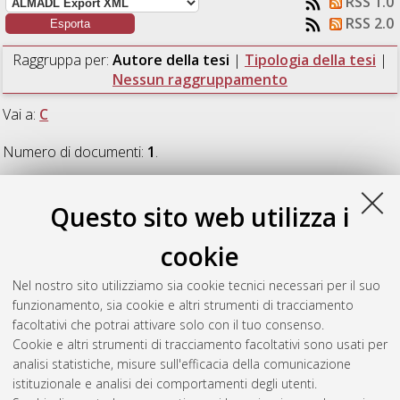
RSS 1.0
RSS 2.0
Raggruppa per:
Autore della tesi
|
Tipologia della tesi
|
Nessun raggruppamento
Vai a:
C
Numero di documenti:
1
.
C
Questo sito web utilizza i
cookie
Chendi, Valentina
(2024)
Analisi di interventi di
efficientamento energetico di un'azienda vinicola con
Nel nostro sito utilizziamo sia cookie tecnici necessari per il suo
modellazione in regime stazionario e dinamico.
[Laurea
funzionamento, sia cookie e altri strumenti di tracciamento
magistrale], Università di Bologna, Corso di Studio in
facoltativi che potrai attivare solo con il tuo consenso.
Ingegneria civile [LM-DM270]
, Documento full-text non
Cookie e altri strumenti di tracciamento facoltativi sono usati per
disponibile
analisi statistiche, misure sull'efficacia della comunicazione
istituzionale e analisi dei comportamenti degli utenti.
Questa lista e' stata generata il
Fri Aug 7 20:42:06 2026 CEST
.