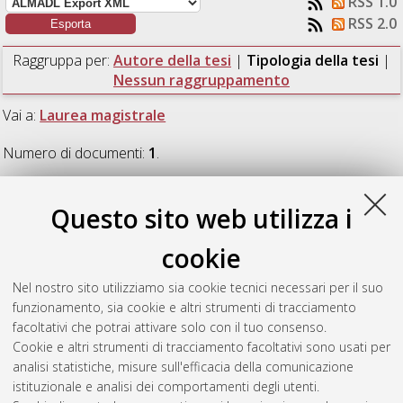
RSS 1.0
RSS 2.0
Raggruppa per:
Autore della tesi
|
Tipologia della tesi
|
Nessun raggruppamento
Vai a:
Laurea magistrale
Numero di documenti:
1
.
Laurea magistrale
Questo sito web utilizza i
cookie
Bartoloni, Chiara
(2019)
Palynological content of surface
sediments offshore Myanmar: a modern dataset for
Nel nostro sito utilizziamo sia cookie tecnici necessari per il suo
paleoreconstructions.
[Laurea magistrale], Università di
funzionamento, sia cookie e altri strumenti di tracciamento
Bologna, Corso di Studio in
Geologia e territorio [LM-DM270]
,
facoltativi che potrai attivare solo con il tuo consenso.
Documento full-text non disponibile
Cookie e altri strumenti di tracciamento facoltativi sono usati per
analisi statistiche, misure sull'efficacia della comunicazione
Questa lista e' stata generata il
Sat Aug 8 08:15:27 2026
istituzionale e analisi dei comportamenti degli utenti.
CEST
.