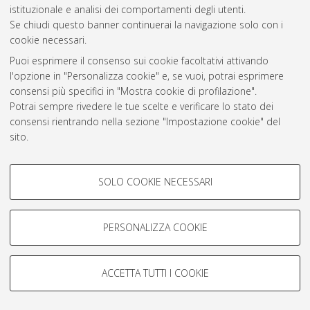
istituzionale e analisi dei comportamenti degli utenti.
Rss 1.0
Se chiudi questo banner continuerai la navigazione solo con i
Rss 2.0
cookie necessari.
Puoi esprimere il consenso sui cookie facoltativi attivando
l'opzione in "Personalizza cookie" e, se vuoi, potrai esprimere
AMS Laurea
consensi più specifici in "Mostra cookie di profilazione".
Servizio implementato e gestito da
AlmaDL
Potrai sempre rivedere le tue scelte e verificare lo stato dei
Impostazioni Cookie
consensi rientrando nella sezione "Impostazione cookie" del
Informativa sulla privacy
sito.
Condizioni d’uso del sito
Per maggiori informazioni
consulta la nostra Cookie policy
.
COOKIE DI PROFILAZIONE -
SOLO COOKIE NECESSARI
FACOLTATIVI
Si tratta di cookie utilizzati per analizzare le caratteristiche della
navigazione degli utenti, creare profili in base al loro comportamento
PERSONALIZZA COOKIE
© ALMA MATER STUDIORUM - Università di Bologna, 2007-2026.
sul sito, per analisi di marketing.
Mostra cookie di profilazione
ACCETTA TUTTI I COOKIE
Google/Youtube Video
COOKIE TECNICI - NECESSARI
Facebook