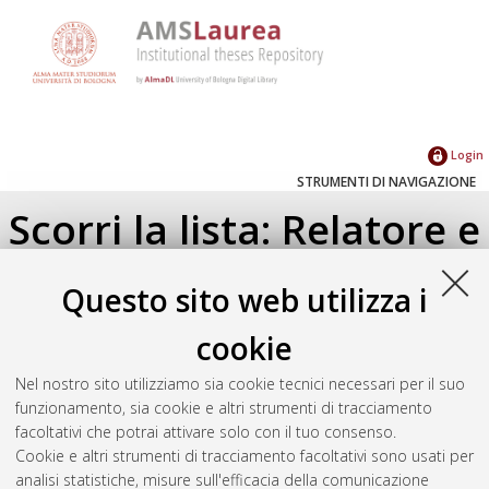
Login
STRUMENTI DI NAVIGAZIONE
Scorri la lista: Relatore e
Correlatore
Questo sito web utilizza i
Su di un livello
cookie
Seleziona un valore dall'elenco sottostante.
Nel nostro sito utilizziamo sia cookie tecnici necessari per il suo
2019
(1)
funzionamento, sia cookie e altri strumenti di tracciamento
facoltativi che potrai attivare solo con il tuo consenso.
Cookie e altri strumenti di tracciamento facoltativi sono usati per
Atom
analisi statistiche, misure sull'efficacia della comunicazione