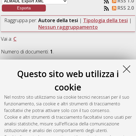
RSS 1.0
RSS 2.0
Raggruppa per:
Autore della tesi
|
Tipologia della tesi
|
Nessun raggruppamento
Vai a:
C
Numero di documenti:
1
.
C
Questo sito web utilizza i
cookie
Cannata, Valentina
(2023)
La qualità di vita nei pazienti
operati con chirurgia di salvataggio all'arto inferiore: uno
Nel nostro sito utilizziamo sia cookie tecnici necessari per il suo
studio di follow-up.
[Laurea], Università di Bologna, Corso di
funzionamento, sia cookie e altri strumenti di tracciamento
Studio in
Fisioterapia (abilitante alla professione sanitaria di
facoltativi che potrai attivare solo con il tuo consenso.
fisioterapista) [L-DM270]
Cookie e altri strumenti di tracciamento facoltativi sono usati per
analisi statistiche, misure sull'efficacia della comunicazione
Questa lista e' stata generata il
Sat Aug 8 09:47:04 2026
istituzionale e analisi dei comportamenti degli utenti.
CEST
.