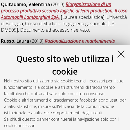
Quitadamo, Valentina
(2010)
Riorganizzazione di un
processo produttivo secondo logiche di lean production. Il caso
Automobili Lamborghini SpA.
[Laurea specialistica], Università
di Bologna, Corso di Studio in
Ingegneria gestionale [LS-
DM509]
, Documento ad accesso riservato.
Russo, Laura
(2010)
Razionalizzazione e mantenimento
tecnico di un sistema complesso:"dall'analisi FMECA alle
politiche manutentive".
[Laurea specialistica], Università di
Questo sito web utilizza i
Bologna, Corso di Studio in
Ingegneria meccanica [LS-
DM509]
, Documento ad accesso riservato.
cookie
Verini, Francesco
(2010)
Total productive maintenance:
Nel nostro sito utilizziamo sia cookie tecnici necessari per il suo
l'integrazione tra produzione e manutenzione in una realtà
funzionamento, sia cookie e altri strumenti di tracciamento
aziendale.
[Laurea specialistica], Università di Bologna, Corso
facoltativi che potrai attivare solo con il tuo consenso.
di Studio in
Ingegneria gestionale [LS-DM509]
Cookie e altri strumenti di tracciamento facoltativi sono usati per
analisi statistiche, misure sull'efficacia della comunicazione
Questa lista e' stata generata il
Sat Aug 8 11:55:31 2026
istituzionale e analisi dei comportamenti degli utenti.
CEST
.
Se chiudi questo banner continuerai la navigazione solo con i
cookie necessari.